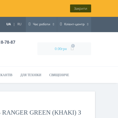
Закрити
UA
|
RU
Час роботи
Клієнт-центр
18-78-87
0
0.00грн
ИКАНТІВ
ДЛЯ ТЕХНІКИ
СВЯЩЕНИЧЕ
 RANGER GREEN (KHAKI) З