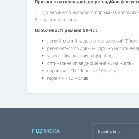
Пряжка з натуральної шкіри надійно фіксуєть
1. до верхнього нульового поріжка (за допомогою
2. за нижню кнопку.
Особливості ременя
GR-1с :
легкий, міцний та достатньо широкий (50мм);
регулюється по довжині (зручно носити люди
ударостійка пластикова фурнітура;
оптимальне співвідношення «Ціна-Якість»;
виробник - ТМ "Renesans" (Україна);
гарантія – 12 місяців.
ПІДПИСКА