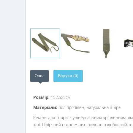
Опис
Відгуки (0)
Розмір:
152,5х5см.
Матеріали:
поліпропілен, натуральна шкіра.
Ремінь для гітари з універсальним кріпленням, як
хакі. Шкіряний наконечник стильно оздоблений т