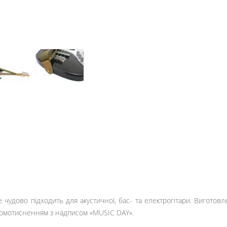
е чудово підходить для акустичної, бас- та електрогітари. Виготовл
ермотисненням з надписом «MUSIC DAY».