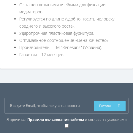
Оснащен кожаными ячейками для фиксации
медиаторов.
Регулируется по длине (удобно носить человеку
среднего и высокого роста).
Ударопрочная пластиковая фурнитура.
Оптимальное соотношение «Цена-Качество».
Производитель – ТМ "Renesans" (Украина).
Гарантия – 12 месяцев.
Готово
Я прочитал
Правила пользования сайтом
и согласен с условиями