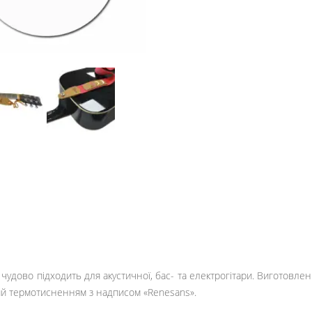
 чудово підходить для акустичної, бас- та електрогітари. Виготовле
й термотисненням з надписом «Renesans».