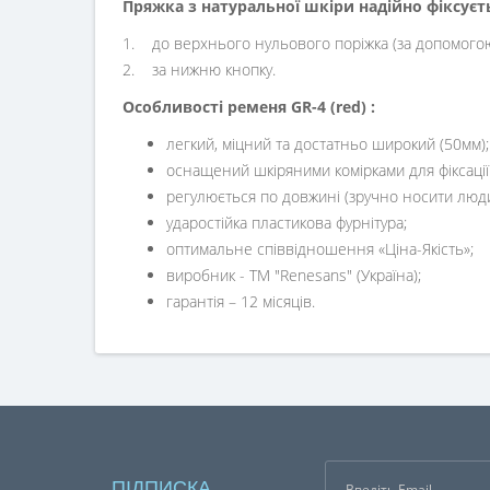
Пряжка з натуральної шкіри надійно фіксуєть
1. до верхнього нульового поріжка (за допомогою
2. за нижню кнопку.
Особливості ременя GR-4 (red) :
легкий, міцний та достатньо широкий (50мм);
оснащений шкіряними комірками для фіксації 
регулюється по довжині (зручно носити люди
ударостійка пластикова фурнітура;
оптимальне співвідношення «Ціна-Якість»;
виробник - ТМ "Renesans" (Україна);
гарантія – 12 місяців.
ПІДПИСКА