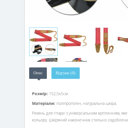
Опис
Відгуки (0)
Розмір:
152,5х5см.
Матеріали:
поліпропілен, натуральна шкіра.
Ремінь для гітари з універсальним кріпленням, яке
кольору. Шкіряний наконечник стильно оздоблени