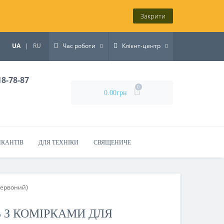
Закрити
UA
|
RU
Час роботи
Клієнт-центр
18-78-87
0
0.00грн
ИКАНТІВ
ДЛЯ ТЕХНІКИ
СВЯЩЕНИЧЕ
червоний)
Ь З КОМІРКАМИ ДЛЯ