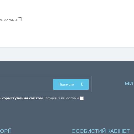
з вимогами
МИ
Підписка
 користування сайтом
і згоден з вимогами
ОРІЇ
ОСОБИСТИЙ КАБІНЕТ