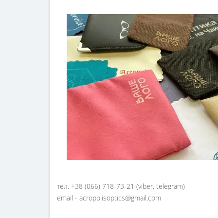
тел. +38 (066) 718-73-21 (viber, telegram)
email - acropolisoptics@gmail.com