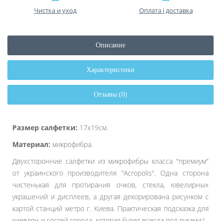
Чистка и уход
Оплата і доставка
Описание
Характеристики
Отзывы (0)
Размер салфетки:
17х19см.
Материал:
микрофибра.
Двухсторонние салфетки из микрофибры класса "премиум"
от украинского производителя "Acropolis". Одна сторона
чистенькая для протирания очков, стекла, ювелирных
украшений и дисплеев, а другая декорирована рисунком с
картой станций метро г. Киева. Практическая подсказка для
киевлян и гостей города, которая будет всегда под руками:)