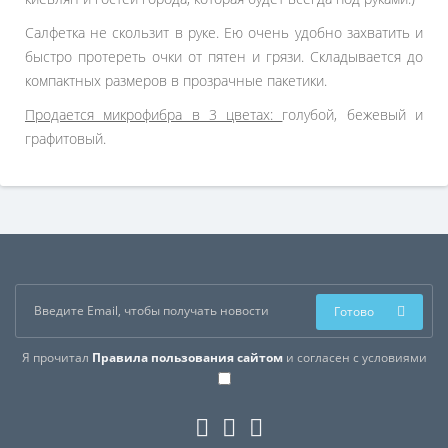
Салфетка не скользит в руке. Ею очень удобно захватить и
быстро протереть очки от пятен и грязи. Складывается до
компактных размеров в прозрачные пакетики.
Продается микрофибра в 3 цветах:
голубой, бежевый и
графитовый.
Готово
Я прочитал
Правила пользования сайтом
и согласен с условиями