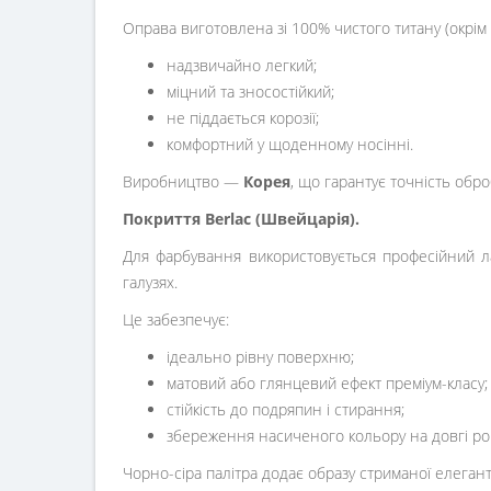
Оправа виготовлена зі 100% чистого титану (окрім 
надзвичайно легкий;
міцний та зносостійкий;
не піддається корозії;
комфортний у щоденному носінні.
Виробництво —
Корея
, що гарантує точність обро
Покриття Berlac (Швейцарія).
Для фарбування використовується професійний ла
галузях.
Це забезпечує:
ідеально рівну поверхню;
матовий або глянцевий ефект преміум-класу;
стійкість до подряпин і стирання;
збереження насиченого кольору на довгі ро
Чорно-сіра палітра додає образу стриманої елегант