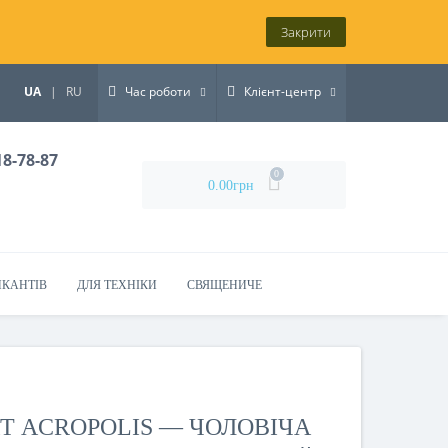
Закрити
UA
|
RU
Час роботи
Клієнт-центр
18-78-87
0
0.00грн
ИКАНТІВ
ДЛЯ ТЕХНІКИ
СВЯЩЕНИЧЕ
л
КТ ACROPOLIS — ЧОЛОВІЧА