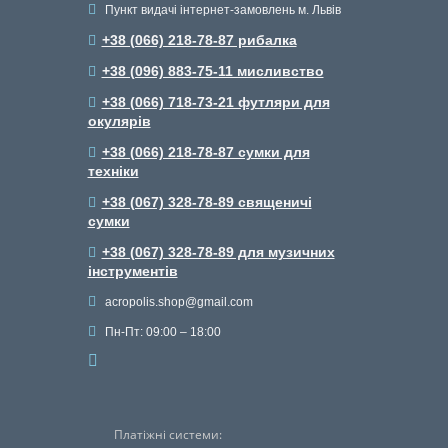
Пункт видачі інтернет-замовлень м. Львів
+38 (066) 218-78-87 рибалка
+38 (096) 883-75-11 мисливство
+38 (066) 718-73-21 футляри для
окулярів
+38 (066) 218-78-87 сумки для
техніки
+38 (067) 328-78-89 священичі
сумки
+38 (067) 328-78-89 для музичних
інструментів
acropolis.shop@gmail.com
Пн-Пт: 09:00 – 18:00
Платіжні системи: