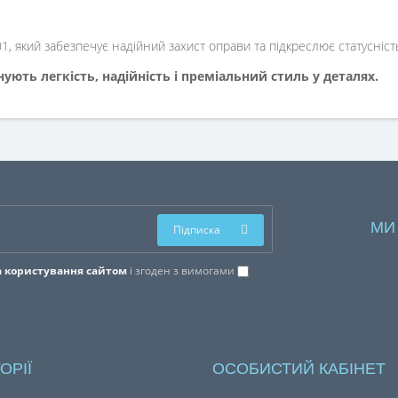
, який забезпечує надійний захист оправи та підкреслює статусніст
інують легкість, надійність і преміальний стиль у деталях.
МИ
Підписка
 користування сайтом
і згоден з вимогами
ОРІЇ
ОСОБИСТИЙ КАБІНЕТ