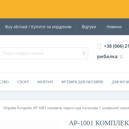
Buy abroad / Купити за кордоном
Відгуки
Новини
+38 (066) 2
рибалка
СТВО
СПОРТ
МІЛІТАРІ
ФУТЛЯРИ ДЛЯ ОКУЛЯРІВ
ДЛЯ МУЗ
Оправа Acropolis AP-1001 чоловіча чорно-сіра титанова + шкіряний чохо
AP-1001 КОМПЛЕ