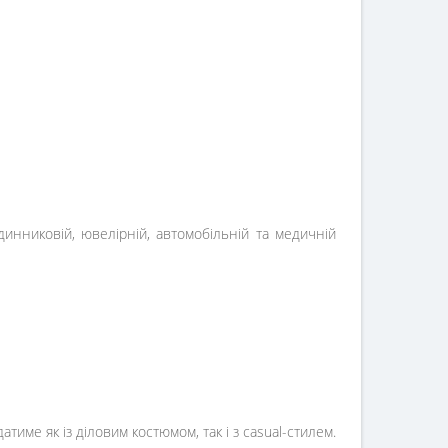
инниковій, ювелірній, автомобільній та медичній
име як із діловим костюмом, так і з casual-стилем.