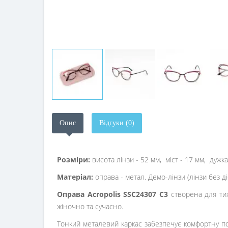
Опис
Відгуки (0)
Розміри:
висота лінзи -
52
мм, міст - 17 мм, дужка
Матеріал:
оправа - метал. Демо-лінзи (лінзи без ді
Оправа Acropolis SSC24307 C3
створена для тих
жіночно та сучасно.
Тонкий металевий каркас забезпечує комфортну по