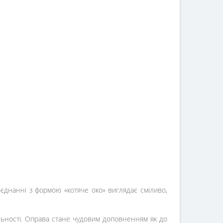
єднанні з формою «котяче око» виглядає сміливо,
альності. Оправа стане чудовим доповненням як до