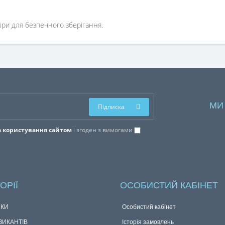
іри для безпечного зберігання.
МИ
Підписка
 користування сайтом
і згоден з вимогами
ОРІЇ
ОСОБИСТИЙ КАБІНЕТ
КИ
Особистий кабінет
ЗИКАНТІВ
Історія замовлень