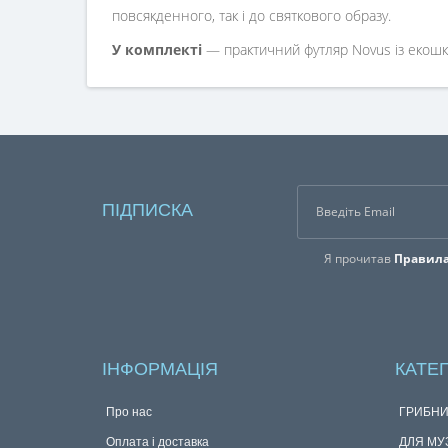
повсякденного, так і до святкового образу.
У комплекті
— практичний футляр Novus із екошк
ПІДПИСКА
Я прочитав
Правила
ІНФОРМАЦІЯ
КАТЕГ
Про нас
ГРИБНИ
Оплата і доставка
ДЛЯ МУ