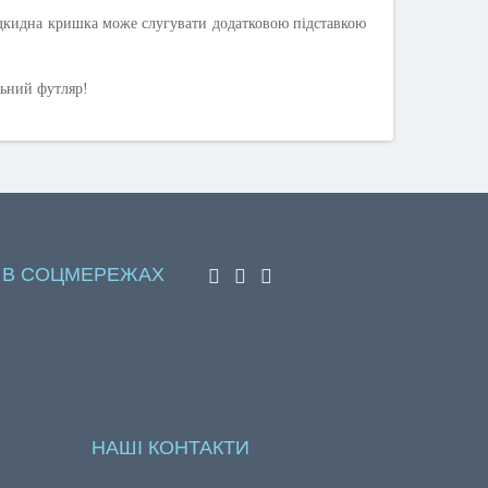
ідкидна кришка може слугувати додатковою підставкою
льний футляр!
 В СОЦМЕРЕЖАХ
НАШІ КОНТАКТИ