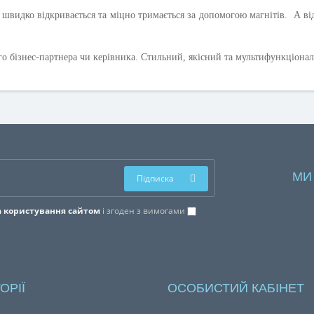
 швидко відкривається та міцно тримається за допомогою магнітів. А в
го бізнес-партнера чи керівника. Стильний, якісний та мультифункціона
МИ
Підписка
 користування сайтом
і згоден з вимогами
ОРІЇ
ОСОБИСТИЙ КАБІНЕТ