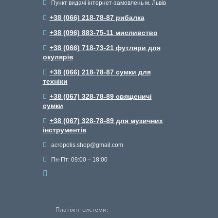
Пункт видачі інтернет-замовлень м. Львів
+38 (066) 218-78-87 рибалка
+38 (096) 883-75-11 мисливство
+38 (066) 718-73-21 футляри для
окулярів
+38 (066) 218-78-87 сумки для
техніки
+38 (067) 328-78-89 священичі
сумки
+38 (067) 328-78-89 для музичних
інструментів
acropolis.shop@gmail.com
Пн-Пт: 09:00 – 18:00
Платіжні системи: