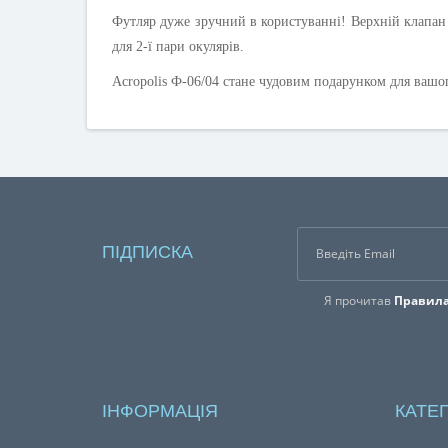
Футляр дуже зручний в користуванні! Верхній клапан
для 2-ї пари окулярів.
Acropolis Ф-06/04 стане чудовим подарунком для вашо
ПІДПИСКА
Я прочитав
Правила
ІНФОРМАЦІЯ
КАТЕГ