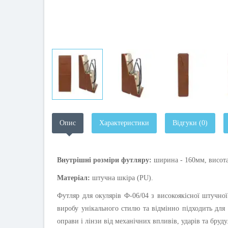
Опис
Характеристики
Відгуки (0)
Внутрішні розміри футляру:
ш
ирина - 160мм, в
исота
Матеріал:
штучна шкіра (PU).
Футляр для окулярів Ф-06/04 з високоякісної штучної
виробу унікального стилю та відмінно підходить для 
оправи і лінзи від механічних впливів, ударів та бруду