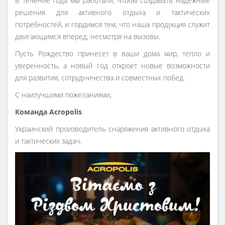
В течение года мы работали, чтобы создавать надежные
решения для активного отдыха и тактических
потребностей, и гордимся тем, что наша продукция служит
двигающимся вперед, несмотря на вызовы.
Пусть Рождество принесет в ваши дома мир, тепло и
уверенность, а новый год откроет новые возможности
для развития, сотрудничества и совместных побед.
С наилучшими пожеланиями,
Команда Acropolis
Украинский производитель снаряжения активного отдыха
и тактических задач.