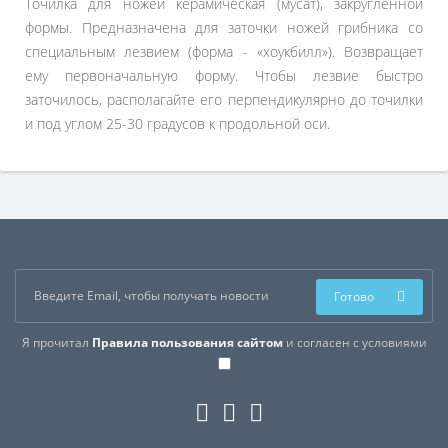
Точилка для ножей керамическая (мусат), закругленной
формы. Предназначена для заточки ножей грибника со
специальным лезвием (форма - «хоукбилл»). Возвращает
ему первоначальную форму. Чтобы лезвие быстро
заточилось, располагайте его перпендикулярно до точилки
и под углом 25-30 градусов к продольной оси.
Готово
Я прочитал
Правила пользования сайтом
и согласен с условиями