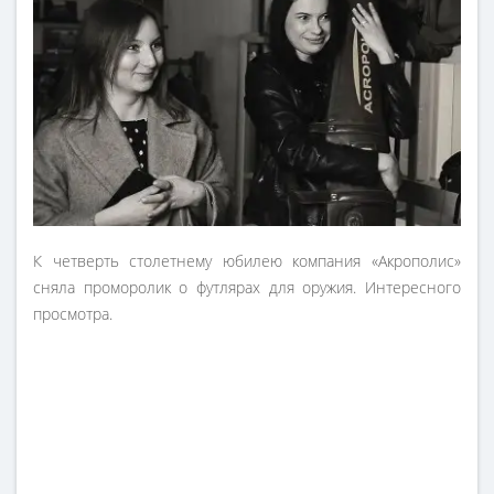
К четверть столетнему юбилею компания «Акрополис»
сняла проморолик о футлярах для оружия. Интересного
просмотра.