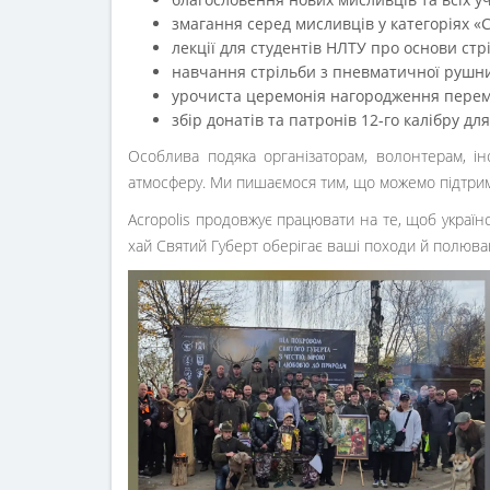
змагання серед мисливців у категоріях «
лекції для студентів НЛТУ про основи стрі
навчання стрільби з пневматичної рушниц
урочиста церемонія нагородження перемож
збір донатів та патронів 12-го калібру д
Особлива подяка організаторам, волонтерам, ін
атмосферу. Ми пишаємося тим, що можемо підтриму
Acropolis продовжує працювати на те, щоб українс
хай Святий Губерт оберігає ваші походи й полюва