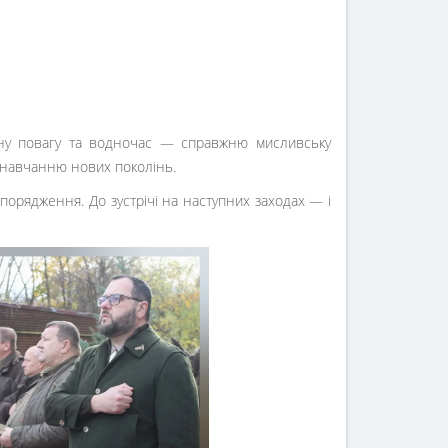
аємну повагу та водночас — справжню мисливську
й навчанню нових поколінь.
спорядження. До зустрічі на наступних заходах — і