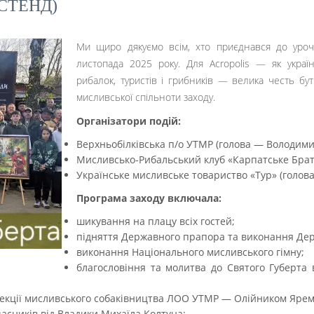
СТЕНД)
Ми щиро дякуємо всім, хто приєднався до урочи
листопада 2025 року. Для Acropolis — як украї
рибалок, туристів і грибників — велика честь б
мисливської спільноти заходу.
Організатори подій:
Верхньобілківська п/о УТМР (голова — Володими
Мисливсько-Рибальський клуб «Карпатське Брат
Українське мисливське товариство «Тур» (голов
Програма заходу включала:
шикування на плацу всіх гостей;
підняття Державного прапора та виконання Дер
виконання Національного мисливського гімну;
благословіння та молитва до Святого Губерта 
 секції мисливського собаківництва ЛОО УТМР — Олійником Яр
часників від Владики Михаїла Колтуна;