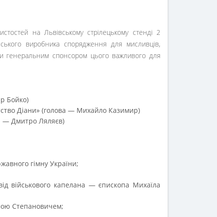
стостей на Львівському стрілецькому стенді 2
нського виробника спорядження для мисливців,
ути генеральним спонсором цього важливого для
р Бойко)
ство Діани» (голова — Михайло Казимир)
а — Дмитро Ляляєв)
жавного гімну України;
від військового капелана — єпископа Михаїла
емою Степановичем;