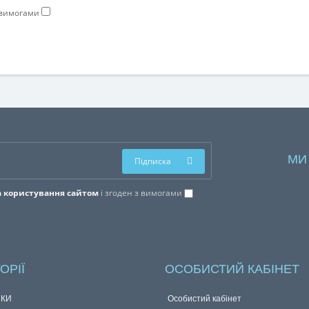
з вимогами
МИ
Підписка
 користування сайтом
і згоден з вимогами
ОРІЇ
ОСОБИСТИЙ КАБІНЕТ
КИ
Особистий кабінет