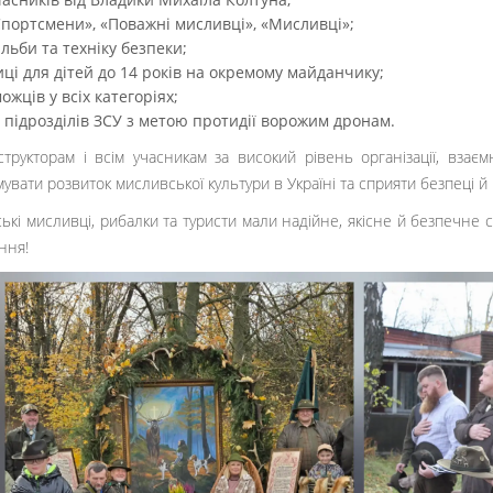
Спортсмени», «Поважні мисливці», «Мисливці»;
льби та техніку безпеки;
і для дітей до 14 років на окремому майданчику;
ців у всіх категоріях;
ля підрозділів ЗСУ з метою протидії ворожим дронам.
структорам і всім учасникам за високий рівень організації, вз
вати розвиток мисливської культури в Україні та сприяти безпеці 
ькі мисливці, рибалки та туристи мали надійне, якісне й безпечне 
ння!