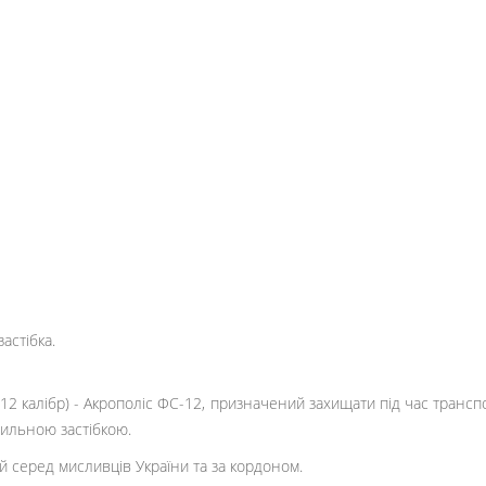
астібка.
12 калібр) - Акрополіс ФС-12, призначений захищати під час трансп
стильною застібкою.
й серед мисливців України та за кордоном.