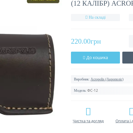
(12 КАЛІБР) ACRO
На складі
220.00грн
До кошика
Виробник:
Acropolis (Акрополіс)
ФС-12
Модель:
Чистка та догляд
Оплата і 