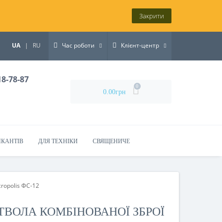
Закрити
UA
|
RU
Час роботи
Клієнт-центр
18-78-87
0
0.00грн
ИКАНТІВ
ДЛЯ ТЕХНІКИ
СВЯЩЕНИЧЕ
cropolis ФС-12
ТВОЛА КОМБІНОВАНОЇ ЗБРОЇ