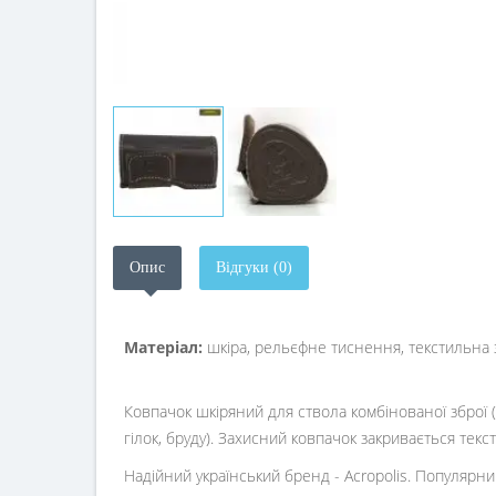
Опис
Відгуки (0)
Матеріал:
шкіра, рельєфне тиснення, текстильна з
Ковпачок шкіряний для ствола комбінованої зброї (
гілок, бруду). Захисний ковпачок закривається тек
Надійний український бренд - Acropolis. Популярни