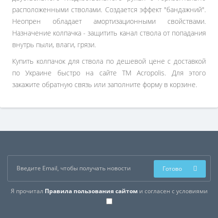
расположенными стволами. Создается эффект "бандажний".
Неопрен обладает амортизационными свойствами.
Назначение колпачка - защитить канал ствола от попадания
внутрь пыли, влаги, грязи.
Купить колпачок для ствола по дешевой цене с доставкой
по Украине быстро на сайте ТМ Acropolis. Для этого
закажите обратную связь или заполните форму в корзине.
Готово
Я прочитал
Правила пользования сайтом
и согласен с условиями