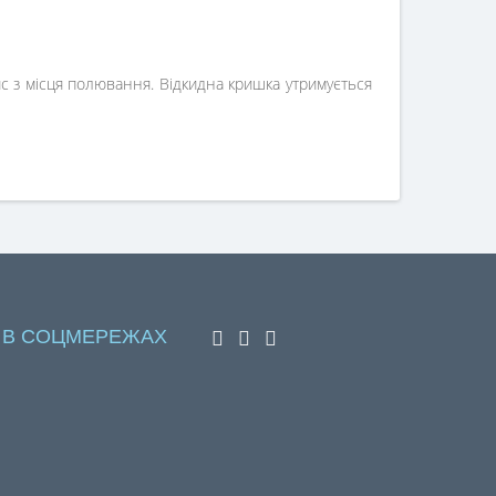
с з місця полювання. Відкидна кришка утримується
 В СОЦМЕРЕЖАХ