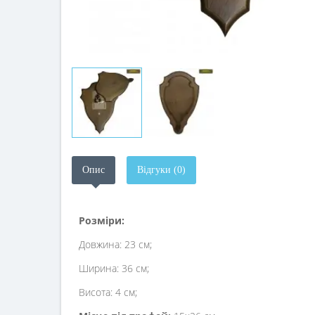
Опис
Відгуки (0)
Розміри:
Довжина: 23 см;
Ширина: 36 см;
Висота: 4 см;