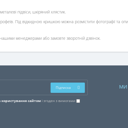
 металеві підвіси, шкіряний хлястик.
рофеїв. Під відкидною кришкою можна розмістити фотографії та опи
з нашими менеджерами або замовте зворотній дзвінок.
МИ
Підписка
 користування сайтом
і згоден з вимогами