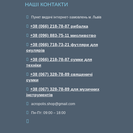
НАШІ КОНТАКТИ
Пункт видачі інтернет-замовлень м. Львів
+38 (066) 218-78-87 рибалка
+38 (096) 883-75-11 мисливство
+38 (066) 718-73-21 футляри для
окулярів
+38 (066) 218-78-87 сумки для
техніки
+38 (067) 328-78-89 священичі
сумки
+38 (067) 328-78-89 для музичних
інструментів
acropolis.shop@gmail.com
Пн-Пт: 09:00 – 18:00