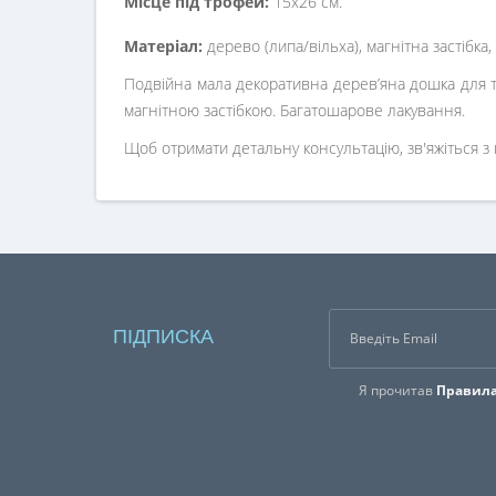
Місце під трофей:
15х26 см.
Матеріал:
дерево (липа/вільха), магнітна застібка,
Подвійна мала декоративна дерев’яна дошка для т
магнітною застібкою. Багатошарове лакування.
Щоб отримати детальну консультацію, зв'яжіться 
ПІДПИСКА
Я прочитав
Правила