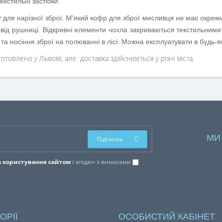
текстильні застібки.
для нарізної зброї. М'який кофр для зброї мисливця не має окреми
від рушниці. Відкривні елементи чохла закриваються текстильними
а носіння зброї на полюванні в лісі. Можна експлуатувати в будь-я
отовлено у Львові, але доставка здійснюється у різні міста.
МИ
Підписка
 користування сайтом
і згоден з вимогами
ОРІЇ
ОСОБИСТИЙ КАБІНЕТ