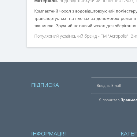
водовідштовхуючий поліестер D600
Матеріали:
, 
Компактний чохол з водовідштовхуючий поліестеру 
транспортується на плечах за допомогою ременя 
тканиною. Зручний нетяжкий чохол для зберігання т
Популярний український бренд - ТМ "Acropolis". Виг
ПІДПИСКА
Я прочитав
Правила
ІНФОРМАЦІЯ
КАТЕГ