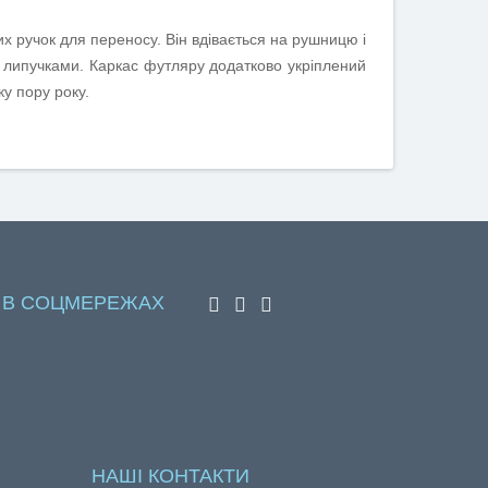
х ручок для переносу. Він вдівається на рушницю і
 липучками. Каркас футляру додатково укріплений
ку пору року.
 В СОЦМЕРЕЖАХ
НАШІ КОНТАКТИ