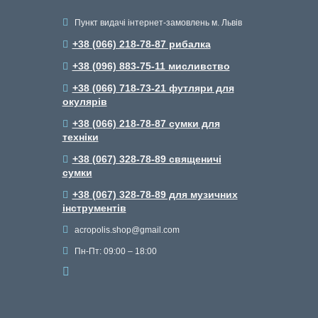
Пункт видачі інтернет-замовлень м. Львів
+38 (066) 218-78-87 рибалка
+38 (096) 883-75-11 мисливство
+38 (066) 718-73-21 футляри для
окулярів
+38 (066) 218-78-87 сумки для
техніки
+38 (067) 328-78-89 священичі
сумки
+38 (067) 328-78-89 для музичних
інструментів
acropolis.shop@gmail.com
Пн-Пт: 09:00 – 18:00