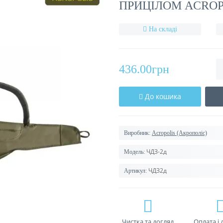
ПРИЦІЛОМ ACROP
На складі
436.00грн
До кошика
Виробник:
Acropolis (Акрополіс)
ЧДЗ-2д
Модель:
ЧДЗ2д
Артикул:
Чистка та догляд
Оплата і 