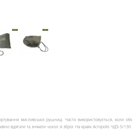
ортування мисливської рушниці. Часто використовується, коли о
вно вдягати та знімати чохол зі зброї. На краях Acropolis ЧДЗ-5/130