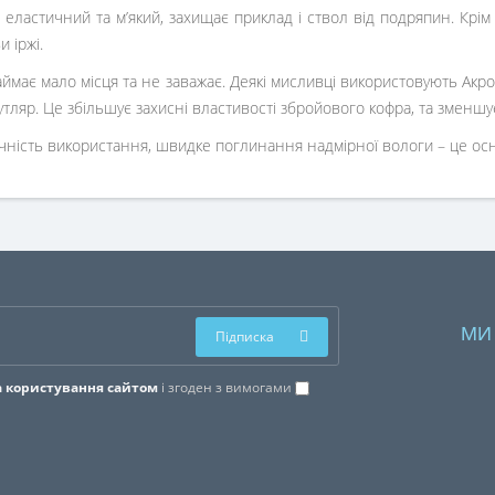
 еластичний та м’який, захищає приклад і ствол від подряпин. Крі
и іржі.
аймає мало місця та не заважає. Деякі мисливці використовують Акр
тляр. Це збільшує захисні властивості збройового кофра, та зменш
учність використання, швидке поглинання надмірної вологи – це осн
МИ
Підписка
 користування сайтом
і згоден з вимогами