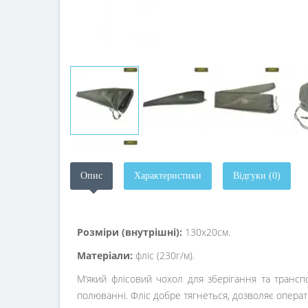
Опис
Характеристики
Відгуки (0)
Розміри (внутрішні):
130х20см.
Матеріали:
фліс (230г/м).
М’який флісовий чохол для зберігання та трансп
полюванні. Фліс добре тягнеться, дозволяє операти