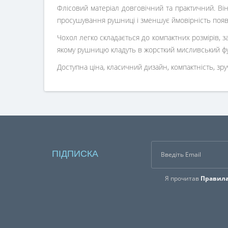
Флісовий матеріал довговічний та практичний. Він
просушування рушниці і зменшує ймовірність появ
Чохол легко складається до компактних розмірів, з
якому рушницю кладуть в жорсткий мисливський фу
Доступна ціна, класичний дизайн, компактність, зр
ПІДПИСКА
Я прочитав
Правила