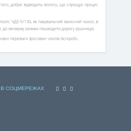
м того, добре відводить вологу, що спрощує процес
ополіс ЧДЗ-5/130, як пакувальний захисний чохол, в
ує до мінімуму ризики пошкодити дорогу рушницю.
овні переваги флісових чохлів Acropolis.
 В СОЦМЕРЕЖАХ