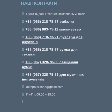
НАШІ КОНТАКТИ
Пункт видачі інтернет-замовлень м. Львів
+38 (066) 218-78-87 рибалка
+38 (096) 883-75-11 мисливство
+38 (066) 718-73-21 футляри для
окулярів
+38 (066) 218-78-87 сумки для
техніки
+38 (067) 328-78-89 священичі
сумки
+38 (067) 328-78-89 для музичних
інструментів
acropolis.shop@gmail.com
Пн-Пт: 09:00 – 18:00