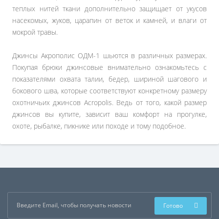
теплых нитей ткани дополнительно защищает от укусов
насекомых, жуков, царапин от веток и камней, и влаги от
мокрой травы.
Джинсы Акрополис ОДМ-1 шьются в различных размерах.
Покупая брюки джинсовые внимательно ознакомьтесь с
показателями охвата талии, бедер, шириной шагового и
бокового шва, которые соответствуют конкретному размеру
охотничьих джинсов Acropolis. Ведь от того, какой размер
джинсов вы купите, зависит ваш комфорт на прогулке,
охоте, рыбалке, пикнике или походе и тому подобное.
Готово