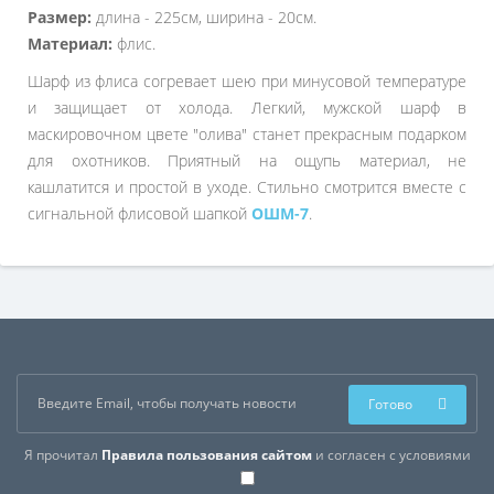
Размер:
длина - 225см, ширина - 20см.
Материал:
флис.
Шарф из флиса согревает шею при минусовой температуре
и защищает от холода. Легкий, мужской шарф в
маскировочном цвете "олива" станет прекрасным подарком
для охотников. Приятный на ощупь материал, не
кашлатится и простой в уходе. Стильно смотрится вместе с
сигнальной флисовой шапкой
ОШМ-7
.
Готово
Я прочитал
Правила пользования сайтом
и согласен с условиями