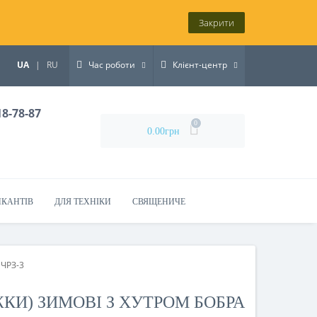
Закрити
UA
|
RU
Час роботи
Клієнт-центр
18-78-87
0
0.00грн
ИКАНТІВ
ДЛЯ ТЕХНІКИ
СВЯЩЕНИЧЕ
 ЧРЗ-3
КИ) ЗИМОВІ З ХУТРОМ БОБРА