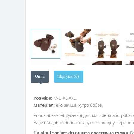
Опис
Відгуки (0)
Розміра:
M-L, XL-XXL.
Матеріал:
еко-замша, хутро бобра.
Чоловічі зимові рукавиці для мисливця або рибака
Варежки добре зігрівають руки в холодну, сиру пог
На рівні зап’ястків
вшита еластична гумка
. 