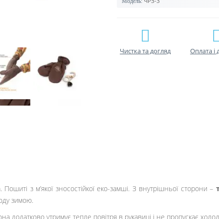
ЧРЗ-3
Модель:
Чистка та догляд
Оплата і 
. Пошиті з м’якої зносостійкої еко-замші. З внутрішньої сторони –
оду зимою.
Вона додатково утримує тепле повітря в рукавиці і не пропускає холо