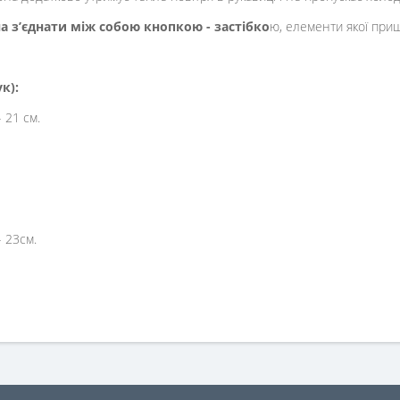
 з’єднати між собою кнопкою - застібко
ю, елементи якої приш
к):
 21 см.
 23см.