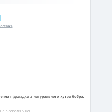
доставка
тепла підкладка з натурального хутра бобра.
дне в середину неї.