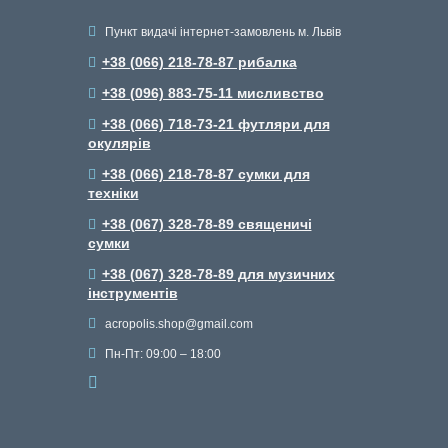
Пункт видачі інтернет-замовлень м. Львів
+38 (066) 218-78-87 рибалка
+38 (096) 883-75-11 мисливство
+38 (066) 718-73-21 футляри для
окулярів
+38 (066) 218-78-87 сумки для
техніки
+38 (067) 328-78-89 священичі
сумки
+38 (067) 328-78-89 для музичних
інструментів
acropolis.shop@gmail.com
Пн-Пт: 09:00 – 18:00