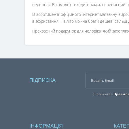
переносу. В комплект входить також переносний р
В асортименті офіційного інтернет-магазину вироб
використання. На літо можна брати дешеві стільці 
Прекрасний подарунок для чоловіка, який захоплю
ПІДПИСКА
Я прочитав
Правила
ІНФОРМАЦІЯ
КАТЕГ