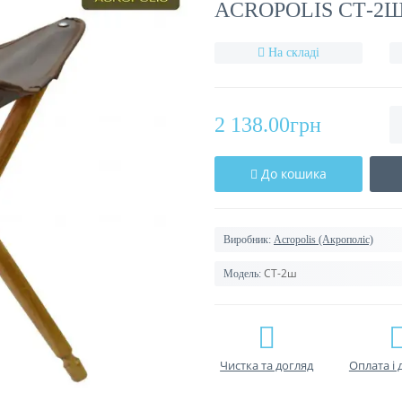
ACROPOLIS CТ-2
На складі
2 138.00грн
До кошика
Виробник:
Acropolis (Акрополіс)
СТ-2ш
Модель:
Чистка та догляд
Оплата і 