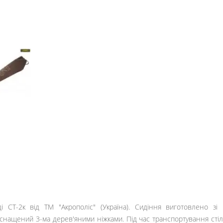
і CТ-2к від ТМ "Акрополіс" (Україна). Сидіння виготовлено зі
снащений 3-ма дерев'яними ніжками. Під час транспортування сті