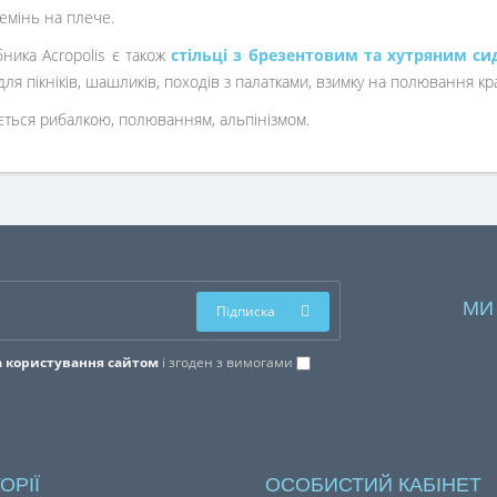
емінь на плече.
ника Acropolis є також
стільці з брезентовим та хутряним си
для пікніків, шашликів, походів з палатками, взимку на полювання к
ється рибалкою, полюванням, альпінізмом.
МИ
Підписка
 користування сайтом
і згоден з вимогами
ОРІЇ
ОСОБИСТИЙ КАБІНЕТ