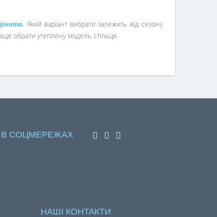
дінням.
Який варіант
вибрати залежить від сезону
раще обрати утеплену модель стільця.
 В СОЦМЕРЕЖАХ
НАШІ КОНТАКТИ