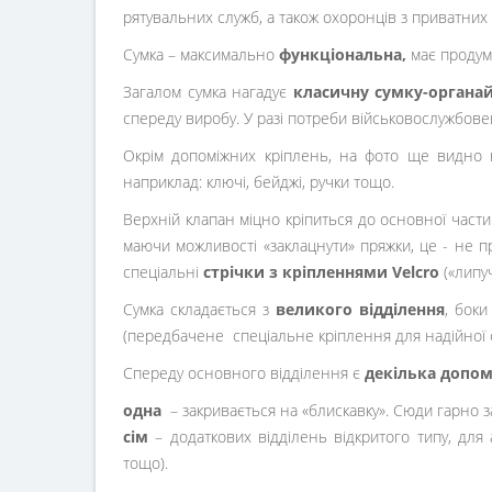
рятувальних служб, а також охоронців з приватних
Сумка – максимально
функціональна,
має продума
Загалом сумка нагадує
класичну сумку-органа
спереду виробу. У разі потреби військовослужбовец
Окрім допоміжних кріплень, на фото ще видно
наприклад: ключі, бейджі, ручки тощо.
Верхній клапан міцно кріпиться до основної час
маючи можливості «заклацнути» пряжки, це - не 
спеціальні
стрічки з кріпленнями Velcro
(«липуч
Сумка складається з
великого відділення
, боки
(передбачене спеціальне кріплення для надійної фі
Спереду основного відділення є
декілька допо
одна
– закривається на «блискавку». Сюди гарно з
сім
– додаткових відділень відкритого типу, для 
тощо).