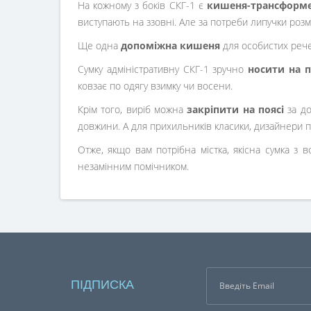
На кожному з боків СКГ-1 є
кишеня-трансформ
виступають на ззовні. Але за потреби липучки роз
Ще одна
допоміжна кишеня
для особистих реч
Сумку адміністративну СКГ-1 зручно
носити на п
ковзає по одягу взимку чи восени.
Крім того, виріб можна
закріпити на поясі
за до
довжини. А для прихильників класики, дизайнери пр
Отже, якщо вам потрібна містка, якісна сумка з 
незамінним помічником.
ПІДПИСКА