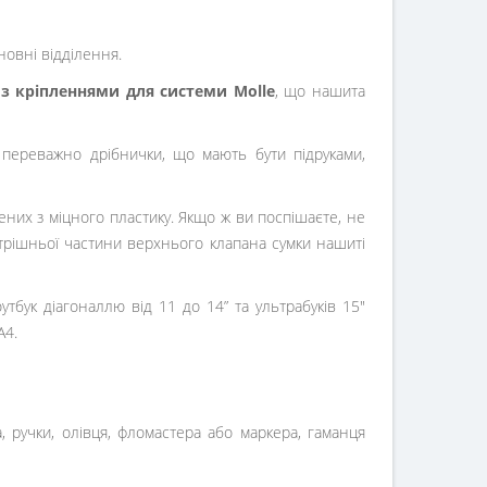
новні відділення.
 з кріпленнями для системи Molle
, що нашита
 переважно дрібнички, що мають бути підруками,
ених з міцного пластику. Якщо ж ви поспішаєте, не
трішньої частини верхнього клапана сумки нашиті
тбук діагоналлю від 11 до 14” та ультрабуків 15"
А4.
а, ручки, олівця, фломастера або маркера, гаманця