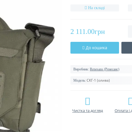
На складі
2 111.00грн
До кошика
Виробник:
Renesans (Ренесанс)
СКГ-1 (олива)
Модель:
Чистка та догляд
Оплата і 