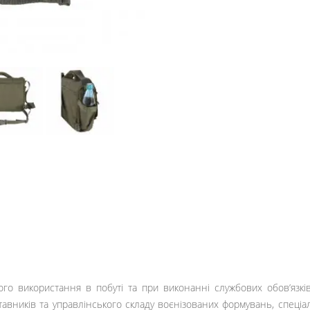
о використання в побуті та при виконанні службових обов’язків
авників та управлінського складу воєнізованих формувань, спеціал