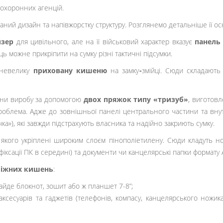
 охоронних агенцій.
ний дизайн та напівжорстку структуру. Розглянемо детальніше її ос
йзер
для цивільного, але на її військовий характер вказує
панель
ь можне прикріпити на сумку різні тактичні підсумки.
 невелику
приховану кишеню
на замку
-
змійці. Сюди складають
тини виробу за допомогою
двох пряжок типу «тризуб»
, виготовл
проблема. Адже до зовнішньої панелі центрального частини та вну
ка»), які завжди підстрахують власника та надійно закриють сумку.
 якого укріплені широким слоєм пінополіетилену. Сюди кладуть ноу
ксації ПК в середині) та документи чи канцелярські папки формату 
міжних кишень
:
айде блокнот, зошит або ж планшет 7-8”;
аксесуарів та гаджетів (телефонів, компасу, канцелярського ножик