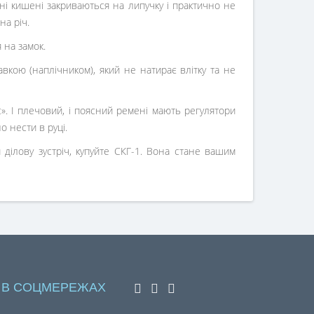
і кишені закриваються на липучку і практично не
на річ.
 на замок.
кою (наплічником), який не натирає влітку та не
. І плечовий, і поясний ремені мають регулятори
о нести в руці.
 ділову зустріч, купуйте СКГ-1. Вона стане вашим
 В СОЦМЕРЕЖАХ