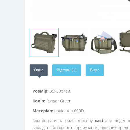
Опис
Відгуки (1)
Відео
Розмір:
35x30x7см.
Колір:
Ranger Green.
Матеріал:
поліестер 600D.
Адміністративна сумка кольору
хакі
для щоденног
закладів військового спрямування, рядових предст