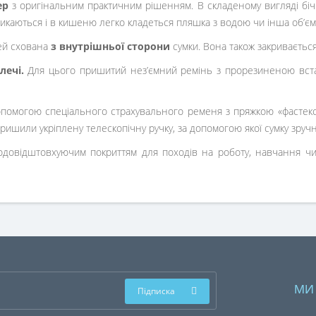
ер
з оригінальним практичним рішенням. В складеному вигляді бічн
микаються і в кишеню легко кладеться пляшка з водою чи інша об’єм
ей схована
з внутрішньої сторони
сумки. Вона також закривається
лечі.
Для цього пришитий нез’ємний ремінь з прорезиненою встав
помогою спеціального страхувального ременя з пряжкою «фастекс»
ишили укріплену телескопічну ручку, за допомогою якої сумку зручн
водовідштовхуючим покриттям для походів на роботу, навчання чи
МИ
Підписка