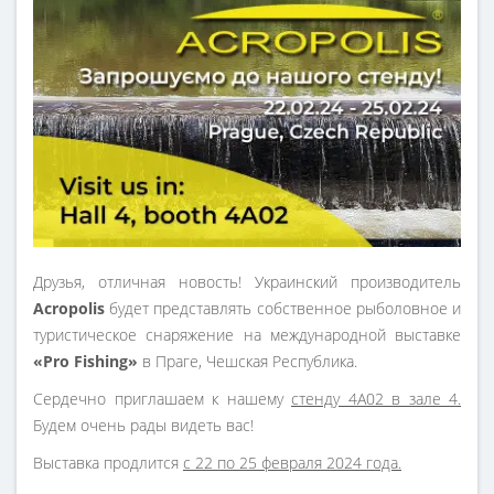
Друзья, отличная новость! Украинский производитель
Acropolis
будет представлять собственное рыболовное и
туристическое снаряжение на международной выставке
«Pro Fishing»
в Праге, Чешская Республика.
Сердечно приглашаем к нашему
стенду 4A02 в зале 4.
Будем очень рады видеть вас!
Выставка продлится
с 22 по 25 февраля 2024 года.