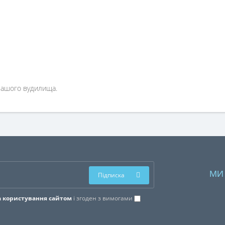
вашого вудилища.
МИ
Підписка
 користування сайтом
і згоден з вимогами