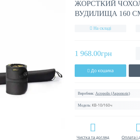
ЖОРСТКИЙ ЧОХОЛ
ВУДИЛИЩА 160 С
На складі
1 968.00грн
До кошика
Виробник:
Acropolis (Акрополіс)
КВ-10/160ч
Модель:
Чистка та догляд
Оплата і 