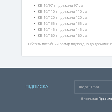
КВ-10/97ч – довжина 97 см;
КВ-10/110ч – довжина 110 см;
КВ-10/120ч – довжина 120 см.
КВ-10/135ч – довжина 135 см;
КВ-10/145ч – довжина 145 см;
КВ-10/160ч – довжина 160 см.
Оберіть потрібний розмір відповідно до довжини 
ПІДПИСКА
Я прочитав
Правила