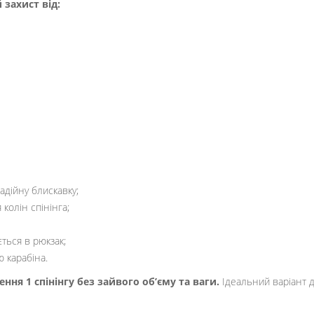
захист від:
адійну блискавку;
колін спінінга;
ться в рюкзак;
 карабіна.
ня 1 спінінгу без зайвого об’єму та ваги.
Ідеальний варіант д