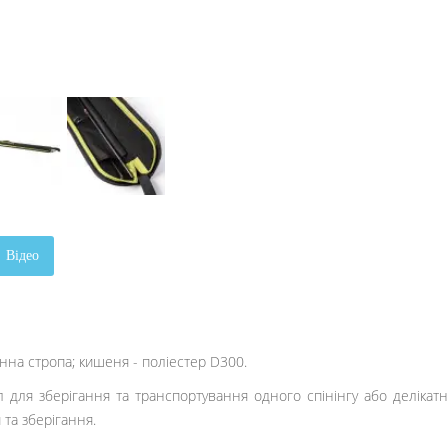
Відео
інна стропа; кишеня - поліестер D300.
для зберігання та транспортування одного спінінгу або делікатн
та зберігання.