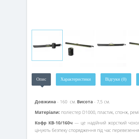
Опис
Характеристики
Відгуки (0)
Довжина
- 160 см.
Висота
- 7,5 см.
Матеріали:
поліестер D1000, пластик, спонж, рем
Кофр КВ-10/160ч
— це надійний жорсткий чохол 
цінують безпеку спорядження під час перевезення 