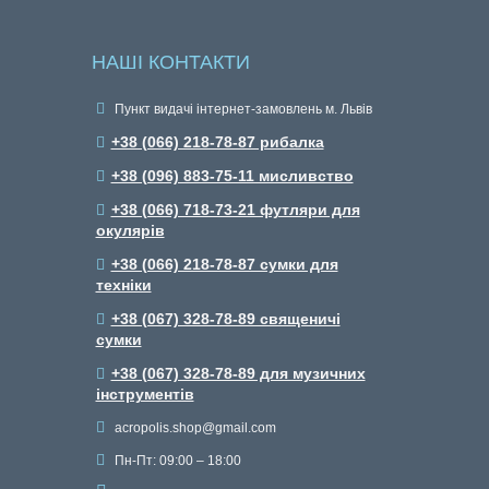
НАШІ КОНТАКТИ
Пункт видачі інтернет-замовлень м. Львів
+38 (066) 218-78-87 рибалка
+38 (096) 883-75-11 мисливство
+38 (066) 718-73-21 футляри для
окулярів
+38 (066) 218-78-87 сумки для
техніки
+38 (067) 328-78-89 священичі
сумки
+38 (067) 328-78-89 для музичних
інструментів
acropolis.shop@gmail.com
Пн-Пт: 09:00 – 18:00