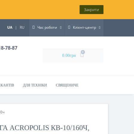
Закрити
UA
|
RU
Час роботи
Клієнт-центр
18-78-87
0
0.00грн
ИКАНТІВ
ДЛЯ ТЕХНІКИ
СВЯЩЕНИЧЕ
60ч
А ACROPOLIS КВ-10/160Ч,