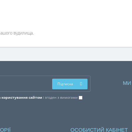
вашого вудилища.
МИ
Підписка
 користування сайтом
і згоден з вимогами