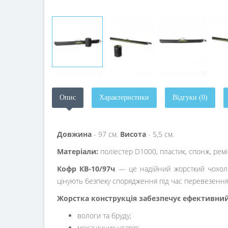
Опис
Характеристики
Відгуки (0)
Довжина
- 97 см.
Висота
- 5,5 см.
Матеріали:
поліестер D1000, пластик, спонж, рем
Кофр КВ-10/97ч
— це надійний жорсткий чохол д
цінують безпеку спорядження під час перевезення 