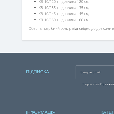
КВ-10/97ч – довжина 97 см;
КВ-10/110ч – довжина 110 см;
КВ-10/120ч – довжина 120 см.
КВ-10/135ч – довжина 135 см;
КВ-10/145ч – довжина 145 см;
КВ-10/160ч – довжина 160 см.
Оберіть потрібний розмір відповідно до довжини 
ПІДПИСКА
Я прочитав
Правила