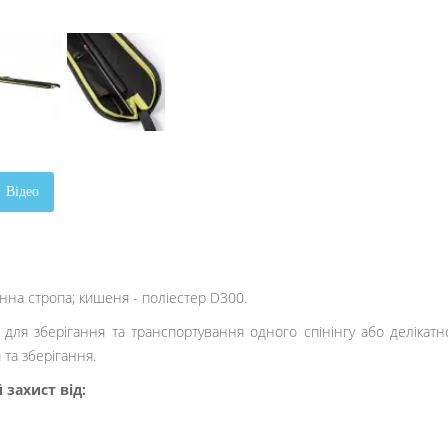
Відео
інна стропа; кишеня - поліестер D300.
ля зберігання та транспортування одного спінінгу або делікатн
та зберігання.