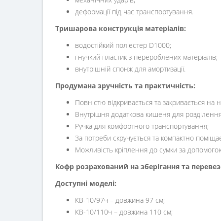
Жорстка конструкція забезпечує ефективний 
вологи та бруду;
механічних ударів;
деформації під час транспортування.
Тришарова
конструкція матеріалів:
водостійкий поліестер D1000;
гнучкий пластик з перероблених матеріалів;
внутрішній спонж для амортизації.
Продумана зручність та практичність:
Повністю відкривається та закривається на н
Внутрішня додаткова кишеня для розділення 
Ручка для комфортного транспортування;
За потреби скручується та компактно поміщає
Можливість кріплення до сумки за допомогою
Кофр розрахований на зберігання та перевезен
Доступні моделі: