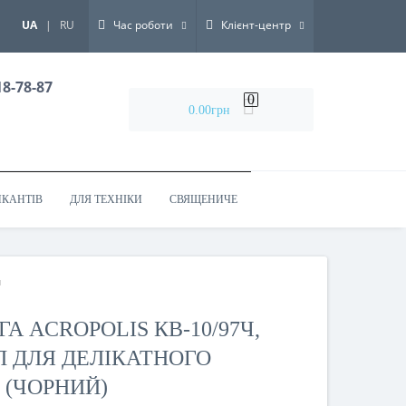
Закрити
UA
|
RU
Час роботи
Клієнт-центр
18-78-87
0
0.00грн
ИКАНТІВ
ДЛЯ ТЕХНІКИ
СВЯЩЕНИЧЕ
ч
А ACROPOLIS КВ-10/97Ч,