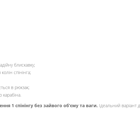
захист від:
адійну блискавку;
колін спінінга;
ться в рюкзак;
 карабіна.
ня 1 спінінгу без зайвого об’єму та ваги.
Ідеальний варіант д