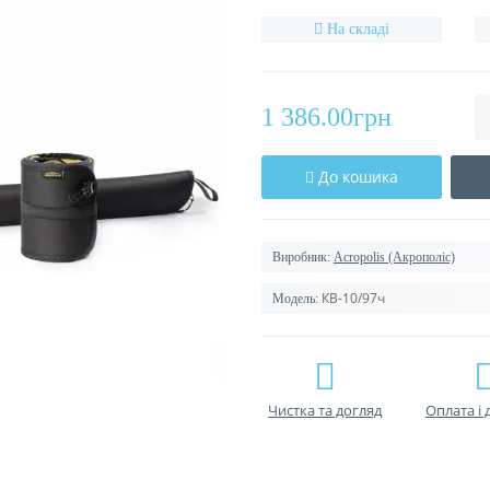
ЖОРСТКИЙ ЧОХОЛ
ВУДИЛИЩА 97 СМ
На складі
1 386.00грн
До кошика
Виробник:
Acropolis (Акрополіс)
КВ-10/97ч
Модель:
Чистка та догляд
Оплата і 