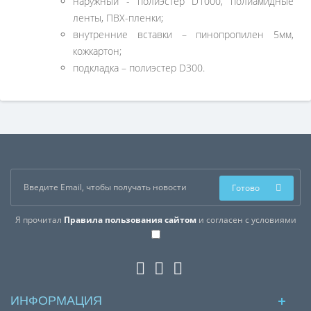
наружный - полиэстер D1000, полиамидные
ленты, ПВХ-пленки;
внутренние вставки – пинопропилен 5мм,
кожкартон;
подкладка – полиэстер D300.
Готово
Я прочитал
Правила пользования сайтом
и согласен с условиями
ИНФОРМАЦИЯ