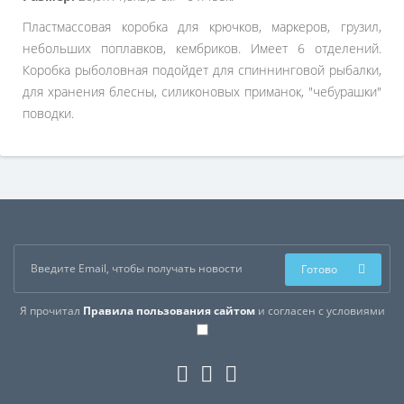
Пластмассовая
коробка
для
крючков
, маркеров
,
грузил
,
небольших
поплавков
,
кембриков
.
Имеет 6
отделений.
Коробка
рыболовная
подойдет
для
спиннинговой
рыбалки
,
для
хранения
блесны,
силиконовых
приманок
,
"
чебурашки
"
поводки
.
Готово
Я прочитал
Правила пользования сайтом
и согласен с условиями