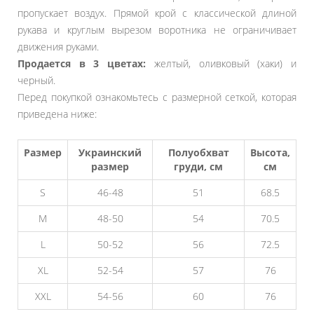
пропускает воздух. Прямой крой с классической длиной
рукава и круглым вырезом воротника не ограничивает
движения руками.
Продается в 3 цветах:
желтый, оливковый (хаки) и
черный.
Перед покупкой ознакомьтесь с размерной сеткой, которая
приведена ниже:
Размер
Украинский
Полуобхват
Высота,
размер
груди, см
см
S
46-48
51
68.5
M
48-50
54
70.5
L
50-52
56
72.5
XL
52-54
57
76
XXL
54-56
60
76