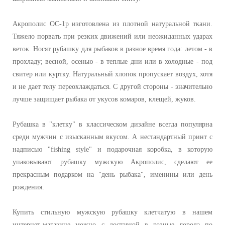
Акрополис ОС-1р изготовлена ​​из плотной натуральной ткани.
Тяжело порвать при резких движений или неожиданных ударах
веток. Носят рубашку для рыбаков в разное время года: летом - в
прохладу; весной, осенью - в теплые дни или в холодные - под
свитер или куртку. Натуральный хлопок пропускает воздух, хотя
и не дает телу переохлаждаться. С другой стороны - значительно
лучше защищает рыбака от укусов комаров, клещей, жуков.
Рубашка в "клетку" в классическом дизайне всегда популярна
среди мужчин с изысканным вкусом. А нестандартный принт с
надписью "fishing style" и подарочная коробка, в которую
упаковывают рубашку мужскую Акрополис, сделают ее
прекрасным подарком на "день рыбака", именины или день
рождения.
Купить стильную мужскую рубашку клетчатую в нашем
интернет-магазине можно с доставкой в ​​разные города по