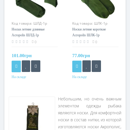
Код товара:
ШЛД-1р
Код товара:
ШЛК-1р
Носки летние длинные
Носки летние короткие
Acropolis ШЛД-1р
Acropolis ШЛК-1р
0
0
101.00грн
77.00грн
На складе
На складе
Небольшим, но очень важным
элементом одежды рыбака
являются носки. Для комфортной
носки в состав нитки, из которой
изготовляются носки Акрополис,