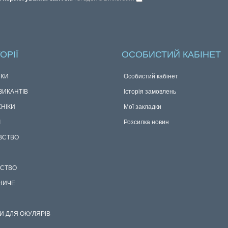
МИ
Підписка
 користування сайтом
і згоден з вимогами
ОРІЇ
ОСОБИСТИЙ КАБІНЕТ
КИ
Особистий кабінет
ЗИКАНТІВ
Історія замовлень
ХНІКИ
Мої закладки
І
Розсилка новин
ВСТВО
СТВО
НИЧЕ