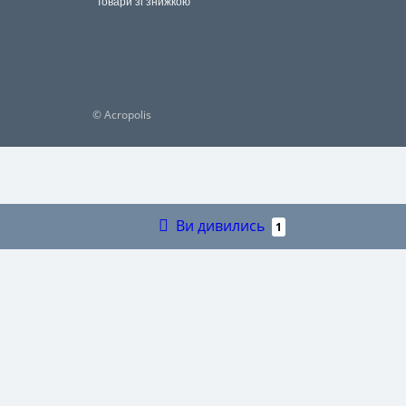
Рекомендації, як доглядати за виробами
СПОРТ
Мапа сайту
ФУТЛЯР
Товари зі знижкою
© Acropolis
Ви дивились
1