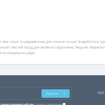
. Має чохол зі шкірзамінника для носіння на шиї. Знадобится в тур
тичний і якісний посуд для активного відпочинку. Якщо ви збираєтес
ї та натуральної шкіри.