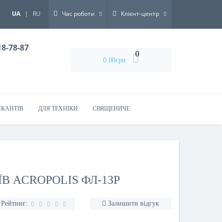
Закрити
UA
|
RU
Час роботи
Клієнт-центр
18-78-87
0
0.00грн
ИКАНТІВ
ДЛЯ ТЕХНІКИ
СВЯЩЕНИЧЕ
В ACROPOLIS ФЛ-1ЗР