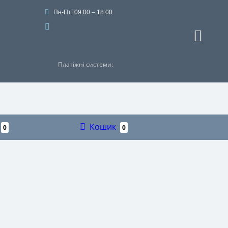
+38 (067) 328-78-89 для музичних
інструментів
acropolis.shop@gmail.com
Пн-Пт: 09:00 – 18:00
Платіжні системи:
Кошик
0
0