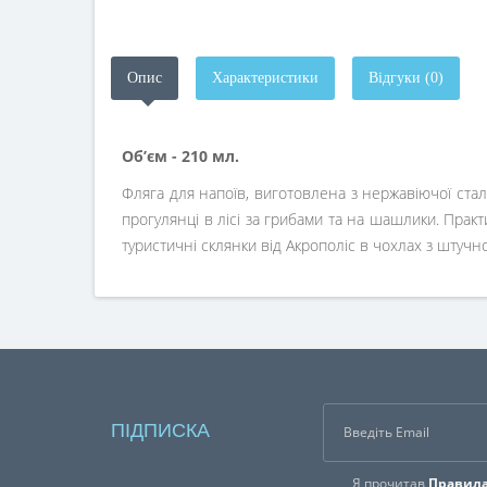
Опис
Характеристики
Відгуки (0)
Об’єм - 210 мл.
Фляга для напоїв, виготовлена з нержавіючої сталі
прогулянці в лісі за грибами та на шашлики. Прак
туристичні склянки від Акрополіс в чохлах з штучно