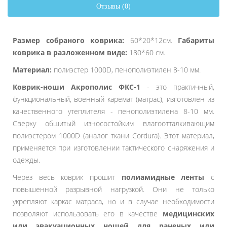
Отзывы (0)
Размер собраного коврика:
60*20*12см.
Габариты
коврика в разложенном виде:
180*60 см.
Материал:
полиэстер 1000D, пенополиэтилен 8-10 мм.
Коврик-ноши Акрополис ФКС-1
- это практичный,
функциональный, военный каремат (матрас), изготовлен из
качественного утеплителя - пенополиэтилена 8-10 мм.
Сверху обшитый износостойким влагоотталкивающим
полиэстером 1000D (аналог ткани Cordura). Этот материал,
применяется при изготовлении тактического снаряжения и
одежды.
Через весь коврик прошит
полиамидные ленты
с
повышенной разрывной нагрузкой. Они не только
укрепляют каркас матраса, но и в случае необходимости
позволяют использовать его в качестве
медицинских
или эвакуационных ношей
для раненых или