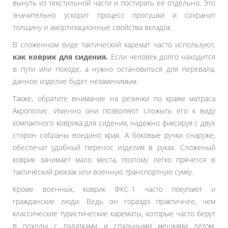
вынуть из текстильной части и постирать ее отдельно. Это
значительно ускорит процесс просушки и сохранит
толщину и амортизационные свойства вкладок.
В сложенном виде тактический каремат часто используют,
как коврик для сидения.
Если человек долго находится
в пути или походе, а нужно остановиться для перевала,
данное изделие будет незаменимым.
Также, обратите внимание на резинки по краям матраса
Акрополис. Именно они позволяют сложыть его к виду
компактного коврика для сидения, надежно фиксируя с двух
сторон собраны воедино края. А боковые ручки снаруже,
обеспечат удобный перенос изделия в руках. Сложеный
коврик занимает мало места, поэтому легко прячется в
тактический рюкзак или военную транспортную сумку.
Кроме военных, коврик ФКС-1 часто покупают и
гражданские люди. Ведь он гораздо практичнее, чем
классические туристические карематы, которые часто берут
в походы с палатками и спальными мешками летом,