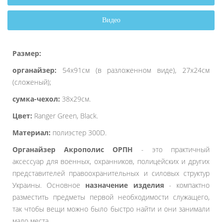
Видео
Размер:
органайзер:
54х91см (в разложенном виде), 27х24см
(сложеный);
сумка-чехол:
38х29см.
Цвет:
Ranger Green, Black.
Материал:
полиэстер 300D.
Органайзер Акрополис ОРПН
- это практичный
аксессуар для военных, охранников, полицейских и других
представителей правоохранительных и силовых структур
Украины. Основное
назначение изделия
- компактно
разместить предметы первой необходимости служащего,
так чтобы вещи можно было быстро найти и они занимали
мало места.