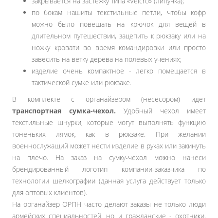
закрывается на застежку типа «Velcro» (липучка);
по бокам нашиты текстильные петли, чтобы кофр
можно было повешать на крючок для вещей в
длительном путешествии, зацепить к рюкзаку или на
ножку кровати во время командировки или просто
завесить на ветку дерева на полевых учениях;
изделие очень компактное - легко помещается в
тактической сумке или рюкзаке.
В комплекте с органайзером (несесором) идет
транспортная сумка-чехол.
Удобный чехол имеет
текстильные шнурки, которые могут выполнять функцию
тоненьких лямок, как в рюкзаке. При желании
военнослужащий может нести изделие в руках или закинуть
на плечо. На заказ на сумку-чехол можно нанеси
брендированный логотип компании-заказчика по
технологии шелкографии (данная услуга действует только
для оптовых клиентов).
На органайзер ОРПН часто делают заказы не только люди
армейских специальностей, но и гражданские - охотники,