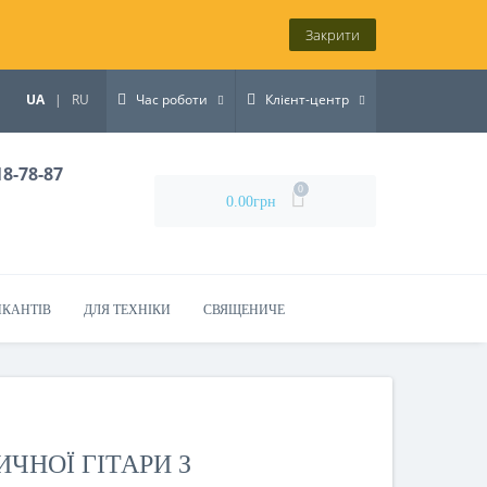
Закрити
UA
|
RU
Час роботи
Клієнт-центр
18-78-87
0
0.00грн
ИКАНТІВ
ДЛЯ ТЕХНІКИ
СВЯЩЕНИЧЕ
ЧНОЇ ГІТАРИ З