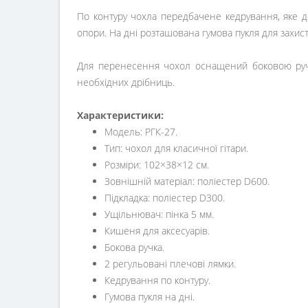
По контуру чохла передбачене кедрування, яке до
опори. На дні розташована гумова пукля для захист
Для перенесення чохол оснащений боковою ручк
необхідних дрібниць.
Характеристики:
Модель: РГК-27.
Тип: чохол для класичної гітари.
Розміри: 102×38×12 см.
Зовнішній матеріал: поліестер D600.
Підкладка: поліестер D300.
Ущільнювач: пінка 5 мм.
Кишеня для аксесуарів.
Бокова ручка.
2 регульовані плечові лямки.
Кедрування по контуру.
Гумова пукля на дні.