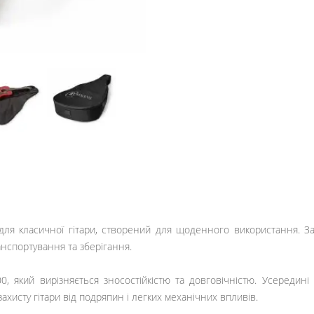
ля класичної гітари, створений для щоденного використання. Зав
анспортування та зберігання.
, який вирізняється зносостійкістю та довговічністю. Усередині 
хисту гітари від подряпин і легких механічних впливів.