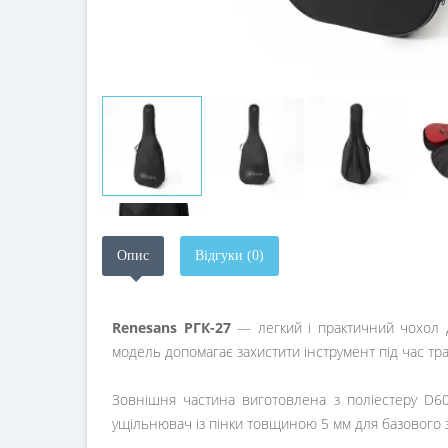
Опис
Відгуки (0)
Renesans РГК-27
— легкий і практичний чохол д
модель допомагає захистити інструмент під час тр
Зовнішня частина виготовлена з поліестеру D600
ущільнювач із пінки товщиною 5 мм для базового за