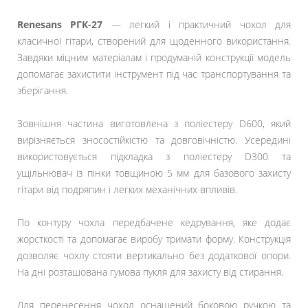
Renesans РГК-27
— легкий і практичний чохол для
класичної гітари, створений для щоденного використання.
Завдяки міцним матеріалам і продуманій конструкції модель
допомагає захистити інструмент під час транспортування та
зберігання.
Зовнішня частина виготовлена з поліестеру D600, який
вирізняється зносостійкістю та довговічністю. Усередині
використовується підкладка з поліестеру D300 та
ущільнювач із пінки товщиною 5 мм для базового захисту
гітари від подряпин і легких механічних впливів.
По контуру чохла передбачене кедрування, яке додає
жорсткості та допомагає виробу тримати форму. Конструкція
дозволяє чохлу стояти вертикально без додаткової опори.
На дні розташована гумова пукля для захисту від стирання.
Для перенесення чохол оснащений боковою ручкою та