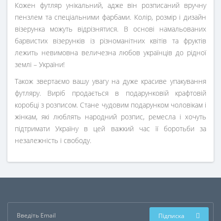
Кожен футляр унікальний, адже він розписаний вручну
пензлем та спеціальними фарбами. Колір, розмір і дизайн
візерунка можуть відрізнятися. В основі намальованих
барвистих візерунків із різноманітних квітів та фруктів
лежить невимовна величезна любов українців до рідної
землі – України!
Також звертаємо вашу увагу на дуже красиве упакування
футляру. Виріб продається в подарунковій крафтовій
коробці з розписом. Стане чудовим подарунком чоловікам і
жінкам, які люблять народний розпис, ремесла і хочуть
підтримати Україну в цей важкий час її боротьби за
незалежність і свободу.
Підписка