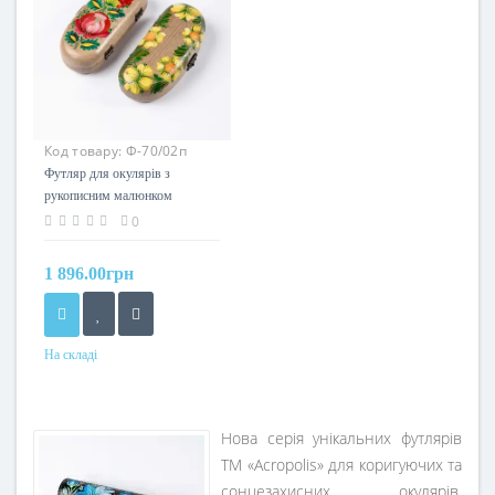
Код товару:
Ф-70/02п
Футляр для окулярів з
рукописним малюнком
"Петриківський Розпис".
0
Acropolis Ф-70/02п
1 896.00грн
На складі
Нова серія унікальних футлярів
ТМ «Aсropolis» для коригуючих та
сонцезахисних окулярів.