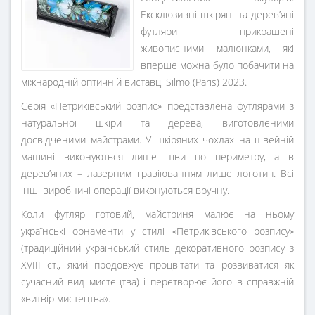
Ексклюзивні шкіряні та дерев’яні
футляри прикрашені
живописними малюнками, які
вперше можна було побачити на
міжнародній оптичній виставці Silmo (Paris) 2023.
Cерія «Петриківський розпис» представлена футлярами з
натуральної шкіри та дерева, виготовленими
досвідченими майстрами. У шкіряних чохлах на швейній
машині виконуються лише шви по периметру, а в
дерев’яних – лазерним гравіюванням лише логотип. Всі
інші виробничі операції виконуються вручну.
Коли футляр готовий, майстриня малює на ньому
українські орнаменти у стилі «Петриківського розпису»
(традиційний український стиль декоративного розпису з
XVIII ст., який продовжує процвітати та розвиватися як
сучасний вид мистецтва) і перетворює його в справжній
«витвір мистецтва».