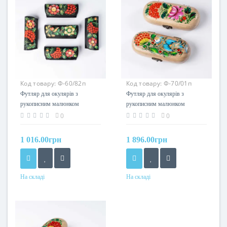
Код товару:
Ф-60/82п
Код товару:
Ф-70/01п
Футляр для окулярів з
Футляр для окулярів з
рукописним малюнком
рукописним малюнком
"Петриківський Розпис".
"Петриківський Розпис".
0
0
Acropolis Ф-60/82п
Acropolis Ф-70/01п
1 016.00грн
1 896.00грн
На складі
На складі