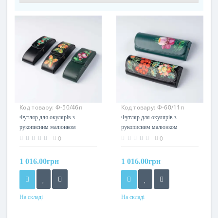
Код товару:
Ф-50/46п
Код товару:
Ф-60/11п
Футляр для окулярів з
Футляр для окулярів з
рукописним малюнком
рукописним малюнком
"Петриківський Розпис".
"Петриківський Розпис".
0
0
Acropolis Ф-50/46п
Acropolis Ф-60/11п
1 016.00грн
1 016.00грн
На складі
На складі
Колір
Колір