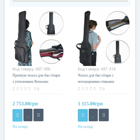
Код товару:
АЕГ-30б
Код товару:
АЕГ-31б
Преміум чохол для бас-гітари
Чохол для бас-гітари з
з утепленням Renesans
потовщеними стінками
АЕГ-30б. Тришарова
(утепленням) Renesans
0
0
конструкція: нейлон + поролон
АЕГ-31б
+ велюр
2 753.00грн
1 115.00грн
На складі
На складі