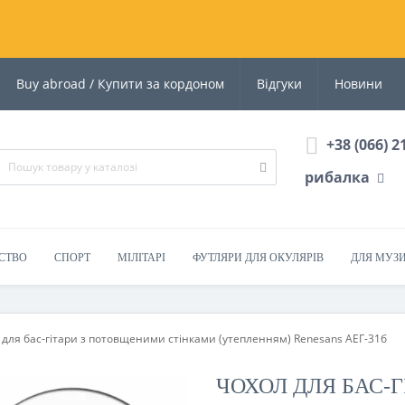
Buy abroad / Купити за кордоном
Відгуки
Новини
+38 (066) 2
рибалка
СТВО
СПОРТ
МІЛІТАРІ
ФУТЛЯРИ ДЛЯ ОКУЛЯРІВ
ДЛЯ МУЗ
 для бас-гітари з потовщеними стінками (утепленням) Renesans АЕГ-31б
ЧОХОЛ ДЛЯ БАС-