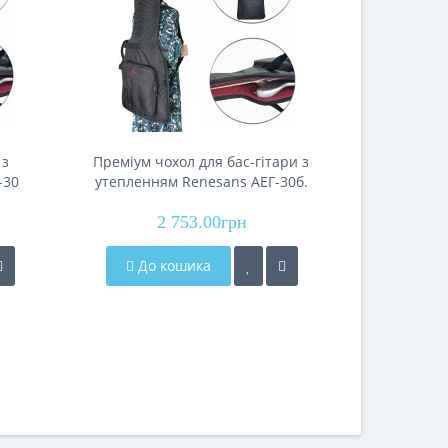
 з
Преміум чохол для бас-гітари з
Чох
-30
утепленням Renesans АЕГ-30б.
(гла
Тришарова конструкція: нейлон
пневма
+ поролон + велюр
2 753.00грн
До кошика
До 