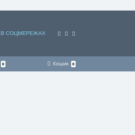
 В СОЦМЕРЕЖАХ
Кошик
0
0
НАШІ КОНТАКТИ
Пункт видачі інтернет-замовлень м. Львів
+38 (066) 218-78-87 рибалка
+38 (096) 883-75-11 мисливство
+38 (066) 718-73-21 футляри для
окулярів