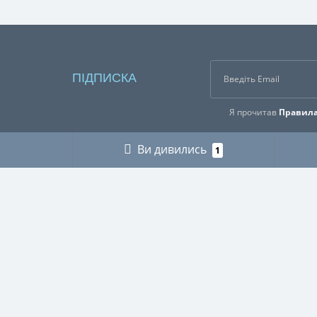
ПІДПИСКА
Я прочитав
Правила
Ви дивились
1
ІНФОРМАЦІЯ
КАТЕГ
Про нас
ГРИБНИ
Оплата і доставка
ДЛЯ МУ
Контакти
ДЛЯ ТЕ
Buy abroad / Купити за кордоном
МІЛІТАР
Правила користування сайтом
МИСЛИ