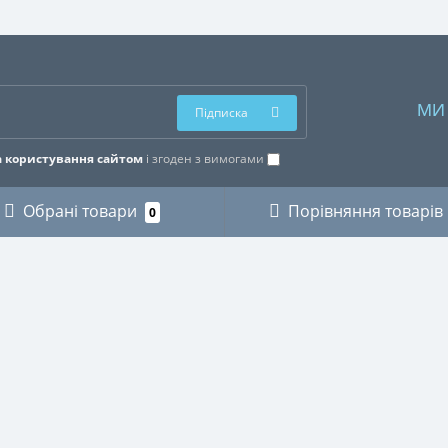
МИ
Підписка
 користування сайтом
і згоден з вимогами
Обрані товари
Порівняння товарів
0
ОРІЇ
ОСОБИСТИЙ КАБІНЕТ
КИ
Особистий кабінет
ЗИКАНТІВ
Історія замовлень
ХНІКИ
Мої закладки
І
Розсилка новин
ВСТВО