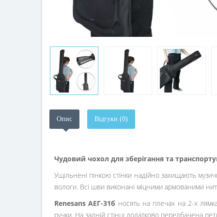
Опис
Відгуки (0)
Чудовий чохол для зберігання та транспорту
Ущільнені пінкою стінки надійно захищають музични
вологи. Всі шви виконані міцними армованими нит
Renesans АЕГ-31б
носять на плечах на 2-х лямк
ручки. На задній стінці додатково передбачена пет