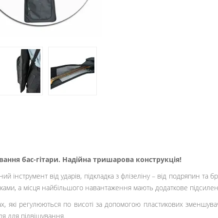
вання бас-гітари. Надійна тришарова конструкція!
й інструмент від ударів, підкладка з флізеліну – від подряпин та б
ками, а місця найбільшого навантаження мають додаткове підсиленн
ах, які регулюються по висоті за допомогою пластикових зменшувач
ля для підвішування.