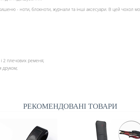
кишеню - ноти, блокноти, журнали та інші аксесуари. В цей чохол м
 і 2 плечових ременя;
 друком;
РЕКОМЕНДОВАНІ ТОВАРИ