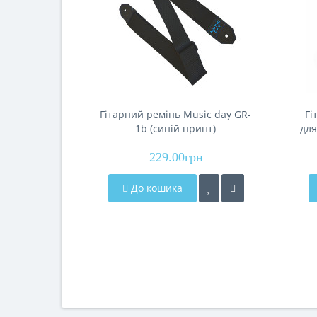
Гітарний ремінь Music day GR-
Гі
1b (синій принт)
для
229.00грн
До кошика