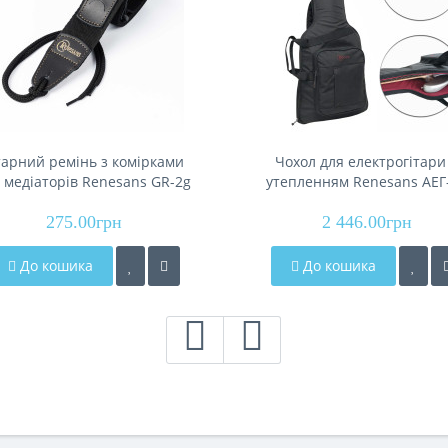
тарний ремінь з комірками
Чохол для електрогітари
 медіаторів Renesans GR-2g
утепленням Renesans АЕГ
275.00грн
2 446.00грн
До кошика
До кошика