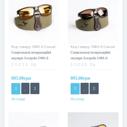
Код товару:
ОФА-6 Casual
Код товару:
ОФА-6 Casual
(ж+х)
(к+х)
Сонцезахисні поляризаційні
Сонцезахисні поляризаційні
окуляри Acropolis ОФА-6
окуляри Acropolis ОФА-6
Casual (жовта лінза / оливкова
Casual (коричнева лінза /
0
0
оправа)
оливкова оправа)
895.00грн
895.00грн
На складі
На складі