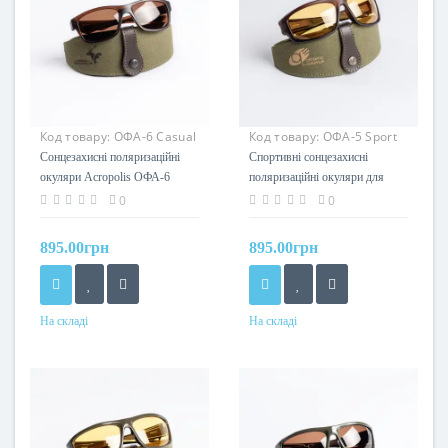
Код товару:
ОФА-6 Casual
Код товару:
ОФА-5 Sport
(к+к)
(ж+к)
Сонцезахисні поляризаційні
Спортивні сонцезахисні
окуляри Acropolis ОФА-6
поляризаційні окуляри для
Casual (коричнева лінза та
активного відпочинку
0
0
оправа)
Acropolis ОФА-5 Sport (жовта
лінза / коричнева оправа)
895.00грн
895.00грн
На складі
На складі