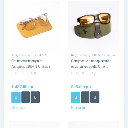
Код товару:
52607-2
Код товару:
ОФА-6 Casual
(ж+к)
Сонцезахисні окуляри
Сонцезахисні поляризаційні
Acropolis 52607-2 Unisex з
окуляри Acropolis ОФА-6
фотохромними лінзами та
Casual (жовта лінза / коричнева
0
0
прозорою оправою
оправа)
1 487.00грн
895.00грн
На складі
На складі