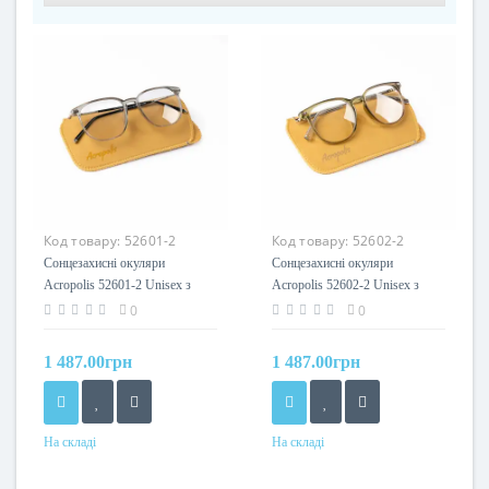
Код товару:
52601-2
Код товару:
52602-2
Сонцезахисні окуляри
Сонцезахисні окуляри
Acropolis 52601-2 Unisex з
Acropolis 52602-2 Unisex з
фотохромними лінзами та
фотохромними лінзами та
0
0
світло-сірою оправою
світло-зеленою оправою
1 487.00грн
1 487.00грн
На складі
На складі