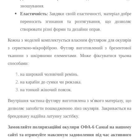
зношування.
Еластичність:
Завдяки своїй еластичності, матеріал добре
переносить згинання та розтягування, що дозволяє
створювати різні форми та дизайни оправ.
Кожна з моделей комплектується власним футляром для окулярів
з серветкою-мікрофіброю. Футляр виготовлений з брезентової
тканини з шкіряними елементами. Може фіксуватися трьома
способами:
на широкий чоловічий ремінь.
на карабін до сумки чи рюкзака.
на тонкий жіночий поясок.
Внутрішня частина футляру виготовлена з м'якого матеріалу, що
дозволяє запобігти пошкодженню лінз окулярів. Закривається на
брендовану надійна латунну застібку.
Замовляйте поляризаційні окуляри ОФА-6 Casual на нашому
сайті та отримуйте максимум задоволення під час активного