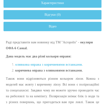
Характеристики
Відгуки (0)
Відео
Раді представити вам новинку від ТМ "Acropolis" -
окуляри
ОФА-6 Casual.
Дана модель має два різні кольори оправи:
оливкова оправа з коричневими вставками.
коричнева оправа з оливковими вставками.
Також вони відрізняються різним кольором лінзи. Кожна з
моделей має жовту і коричневу лінзу. Всі вони є поліризаційні
та сонцезахисні. Завдяки чому ви можете зручно проводити час
на риболовлі та на кемпінгу. Поляризація знімає блік із води та
з різних поверхонь, що пригодиться вам при ловлі. Також це