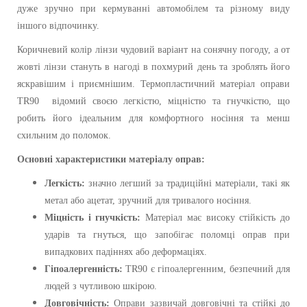
дуже зручно при кермуванні автомобілем та різному виду
іншого відпочинку.
Коричневий колір лінзи чудовий варіант на сонячну погоду, а от
жовті лінзи стануть в нагоді в похмурий день та зроблять його
яскравішим і приємнішим. Термопластичний матеріал оправи
TR90 відомий своєю легкістю, міцністю та гнучкістю, що
робить його ідеальним для комфортного носіння та менш
схильним до поломок.
Основні характеристики матеріалу оправ:
Легкість:
значно легший за традиційні матеріали, такі як
метал або ацетат, зручний для тривалого носіння.
Міцність і гнучкість:
Матеріал має високу стійкість до
ударів та гнуться, що запобігає поломці оправ при
випадкових падіннях або деформаціях.
Гіпоалергенність:
TR90 є гіпоалергенним, безпечний для
людей з чутливою шкірою.
Довговічність:
Оправи зазвичай довговічні та стійкі до