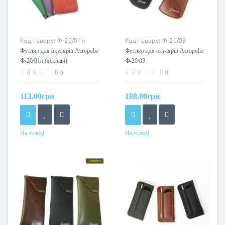
Код товару:
Ф-20/01н
Код товару:
Ф-20/03
(яскраві)
Футляр для окулярів Acropolis
Футляр для окулярів Acropolis
Ф-20/01н (яскраві)
Ф-20/03
0
0
113.00грн
188.00грн
На складі
На складі
Колір
Колір