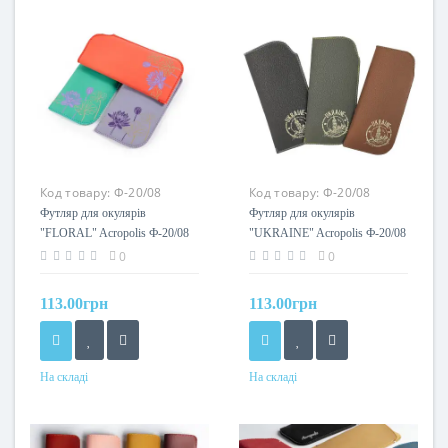
Код товару:
Ф-20/08
Код товару:
Ф-20/08
(яскраві)
(класичні)
Футляр для окулярів
Футляр для окулярів
"FLORAL" Acropolis Ф-20/08
"UKRAINE" Acropolis Ф-20/08
(яскраві)
(класичні)
0
0
113.00грн
113.00грн
На складі
На складі
Колір
Колір