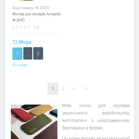
Код товару:
Ф-20/07
Футляр для окулярів Acropolis
Ф-20/07
0
72.00грн
На складі
Колір
1
2
>
>|
М’які чохли для окулярів
українського виробництва,
виготовлені з шкірозамінника.
Вертикальна форма,
По краях футляр міцно прошитий