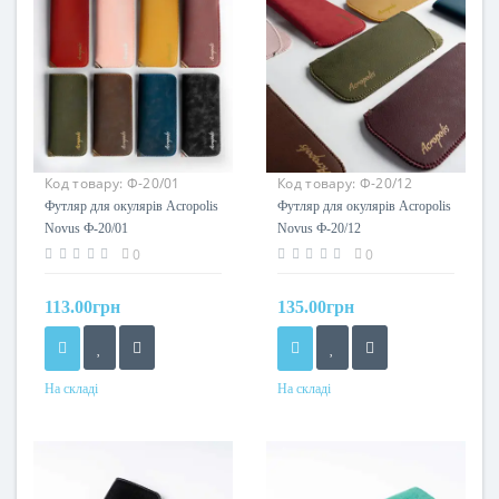
Код товару:
Ф-20/01
Код товару:
Ф-20/12
Novus
Novus
Футляр для окулярів Acropolis
Футляр для окулярів Acropolis
Novus Ф-20/01
Novus Ф-20/12
0
0
113.00грн
135.00грн
На складі
На складі
Колір
Колір