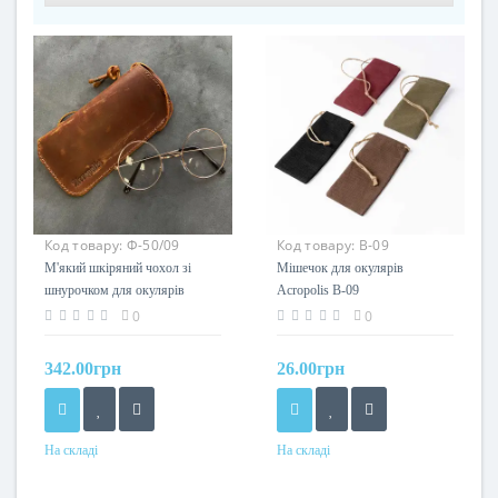
Код товару:
Ф-50/09
Код товару:
В-09
М'який шкіряний чохол зі
Мішечок для окулярів
шнурочком для окулярів
Acropolis В-09
Acropolis Ф-50/09 (Crazy
0
0
Horse)
342.00грн
26.00грн
На складі
На складі
Колір