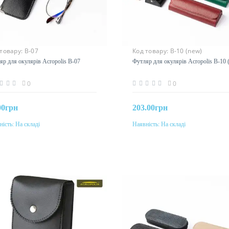
 товару:
В-07
Код товару:
В-10 (new)
яр для окулярів Acropolis В-07
Футляр для окулярів Acropolis В-10 
0
0
00грн
203.00грн
ність:
На складі
Наявність:
На складі
До кошика
До кошика
Колір