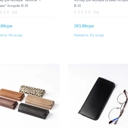
ine" Acropolis В-10
В-10
0
0
.00грн
203.00грн
ність:
На складі
Наявність:
На складі
До кошика
До кошика
р
Колір