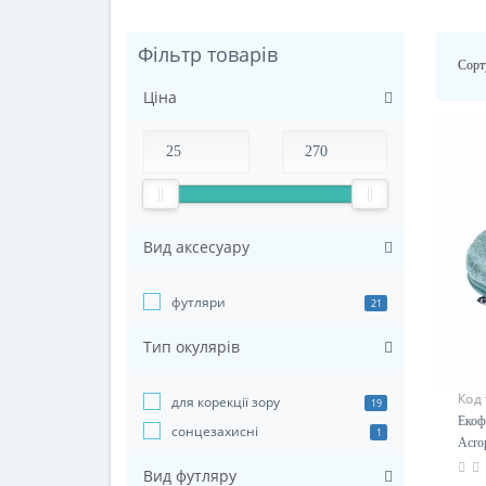
Фільтр товарів
Сорт
Ціна
Вид аксесуару
футляри
21
Тип окулярів
Код
для корекції зору
19
Екоф
сонцезахисні
1
Acro
Вид футляру