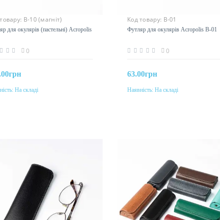
 товару:
В-10 (магніт)
Код товару:
В-01
р для окулярів (пастельні) Acropolis
Футляр для окулярів Acropolis В-01
0
0
.00грн
63.00грн
ність:
На складі
Наявність:
На складі
До кошика
До кошика
р