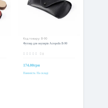
Код товару:
В-90
Футляр для окулярів Acropolis В-90
0
174.00грн
Наявність:
На складі
До кошика