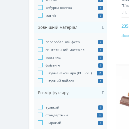
2
"Ukra
кобурна кнопка
1
магніт
6
235
Зовнішній матеріал
Наяв
Колі
перероблений фетр
2
синтетичний матеріал
1
текстиль
1
флізелін
1
штучна /екошкіра (PU, PVC)
15
штучний войлок
1
Розмір футляру
вузький
1
стандартний
14
широкий
6