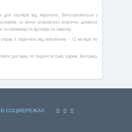
ли для окулярів від Акрополіс. Виготовляються з
чоловіків та жінок розроблені
класичні
дизайни:
и та напівжорсткі футляри на замочку.
оправ з гарантією від виробника – 12 місяців по
йте доставку по Україні (в Київ, Харків, Житомир,
 В СОЦМЕРЕЖАХ