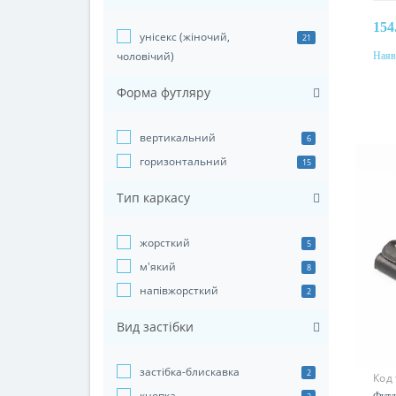
154
унісекс (жіночий,
21
чоловічий)
Наяв
Колі
Форма футляру
вертикальний
6
горизонтальний
15
Тип каркасу
жорсткий
5
м'який
8
напівжорсткий
2
Вид застібки
застібка-блискавка
2
Код
кнопка
Футл