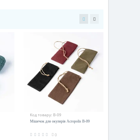
Код товару:
В-09
Мішечок для окулярів Acropolis В-09
0