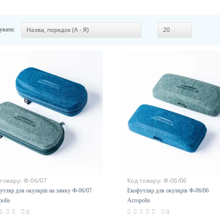
увати:
 товару:
Ф-06/07
Код товару:
Ф-06/06
утляр для окулярів на замку Ф-06/07
Екофутляр для окулярів Ф-06/06
polis
Acropolis
0
0