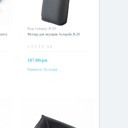
Код товару:
В-20
(new)
Футляр для окулярів Acropolis В-20
0
187.00грн
Наявність:
На складі
До кошика