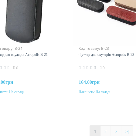
 товару:
В-21
Код товару:
В-23
яр для окулярів Acropolis В-21
Футляр для окулярів Acropolis В-23
0
0
.00грн
164.00грн
ність:
На складі
Наявність:
На складі
До кошика
До кошика
Колір
1
2
>
>|