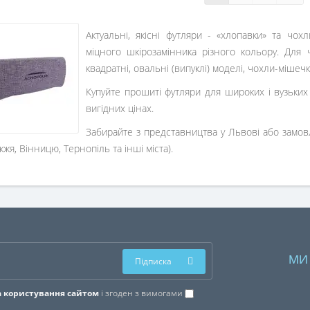
Актуальні, якісні футляри - «хлопавки» та чох
міцного шкірозамінника різного кольору. Для 
квадратні, овальні (випуклі)
моделі
, чохли-мішечк
Купуйте прошиті футляри для широких і вузьких 
вигідних цінах.
Забирайте з представництва у Львові або замовля
жжя, Вінницю, Тернопіль та інші міста).
МИ
Підписка
 користування сайтом
і згоден з вимогами