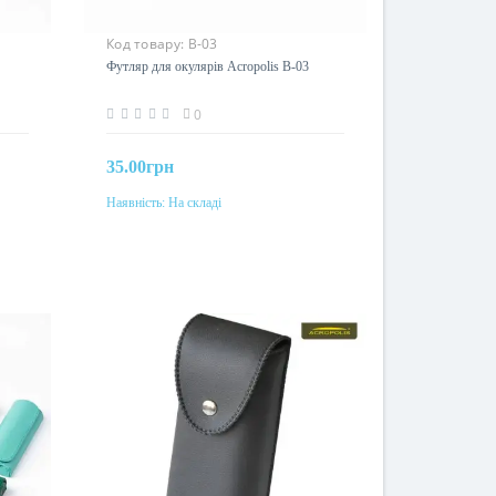
Код товару:
В-03
Футляр для окулярів Acropolis В-03
0
35.00грн
Наявність:
На складі
До кошика
Колір