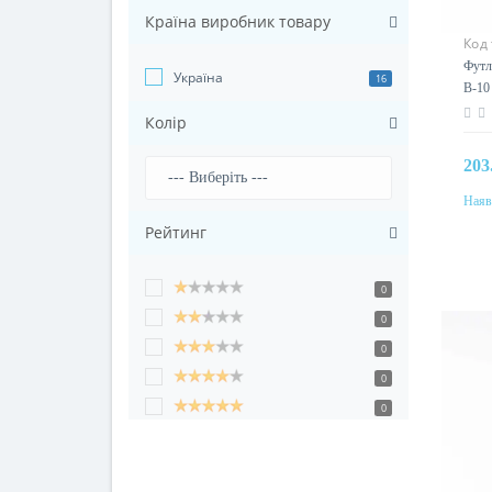
Країна виробник товару
Код
Футля
Україна
16
В-10
Колір
203
Наяв
Колі
Рейтинг
0
0
0
0
0