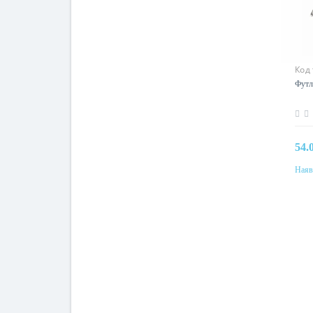
Код
Футл
54.
Наяв