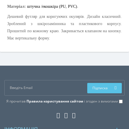
Матеріал:
штучна
/еко
шкіра (
PU
,
PVC
).
Дешевий футляр для коригуючих окулярів. Дизайн класичний.
Зроблений з шкірозамінника та пластикового корпусу.
Прошитий по кожному краю. Закривається клапаном на кнопку.
Має вертикальну форму.
Підписка
Я прочитав
Правила користування сайтом
і згоден з вимогами