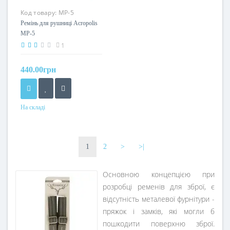
Код товару:
МР-5
Ремінь для рушниці Acropolis
МР-5
1
440.00грн
На складі
1
2
>
>|
Основною концепцією при
розробці ременів для зброї, є
відсутність металевої фурнітури -
пряжок і замків, які могли б
пошкодити поверхню зброї.