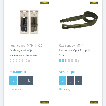
Код товару:
МРН-11/25
Код товару:
МР-1
Ремінь для зброї (з
Ремінь для зброї Acropolis
наплічником) Acropolis
МР-1
МРН-11/25
0
1
206.00грн
505.00грн
На складі
На складі
Колір