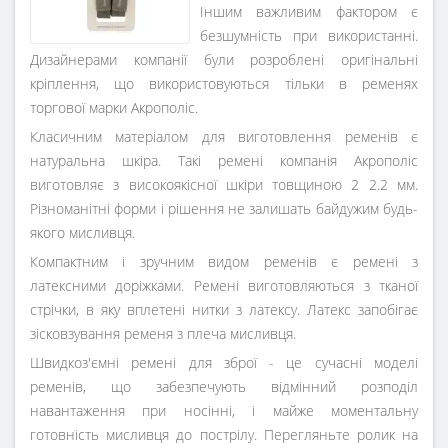
Іншим важливим фактором є
безшумність при використанні.
Дизайнерами компанії були розроблені оригінальні
кріплення, що використовуються тільки в ременях
торгової марки Акрополіс.
Класичним матеріалом для виготовлення ременів є
натуральна шкіра. Такі ремені компанія Акрополіс
виготовляє з високоякісної шкіри товщиною 2 2.2 мм.
Різноманітні форми і рішення не залишать байдужим будь-
якого мисливця.
Компактним і зручним видом ременів є ремені з
латексними доріжками. Ремені виготовляються з тканої
стрічки, в яку вплетені нитки з латексу. Латекс запобігає
зісковзування ременя з плеча мисливця.
Швидкоз'ємні ремені для зброї - це сучасні моделі
ременів, що забезпечують відмінний розподіл
навантаження при носінні, і майже моментальну
готовність мисливця до пострілу. Перегляньте ролик на