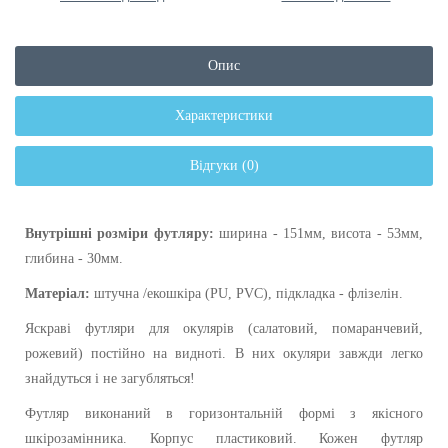
Опис
Характеристики
Відгуки (0)
Внутрішні розміри футляру:
ш
ирина - 151мм, висота -
53мм,
глибина -
30мм.
Матеріал:
штучна /екошкіра (PU, PVC), підкладка - флізелін.
Яскраві футляри для окулярів (
салатовий, помаранчевий,
рожевий
) постійно на видноті.
В них окуляри завжди легко
знайдуться і не загубляться!
Футляр виконаний в горизонтальній формі з якісного
шкірозамінника
. Корпус пластиковий. Кожен футляр