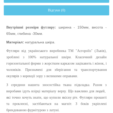
Відгуки (0)
ширина - 150мм, висота -
Внутрішні розміри футляру:
65мм, глибина -30мм.
Матеріал:
натуральна шкіра.
Футляри від українського виробника ТМ "Acropolis" (Львів),
зроблені з 100% натуральної шкіри. Класичний дизайн
горизонтальної форми з жорстким каркасом зацікавить і жінок, і
чоловіків. Призначені для зберігання та транспортування
окулярів з корекції зору з великими оправами.
З середини нашита зносостійка ткана підкладка. Разом з
виробами ідуть взірці матеріалу верху. Що важливо для людей,
які точно хочуть знати, що купили якісну річ. Футляри прошиті
та проклеєні, застібаються на магніт. З боків укріплені
брендованою фурнітурою з латуні.