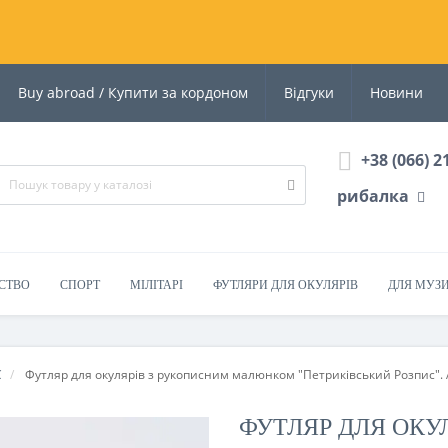
Buy abroad / Купити за кордоном
Відгуки
Новини
+38 (066) 2
рибалка
СТВО
СПОРТ
МІЛІТАРІ
ФУТЛЯРИ ДЛЯ ОКУЛЯРІВ
ДЛЯ МУЗ
С
Футляр для окулярів з рукописним малюнком "Петриківський Розпис". A
ФУТЛЯР ДЛЯ ОКУ