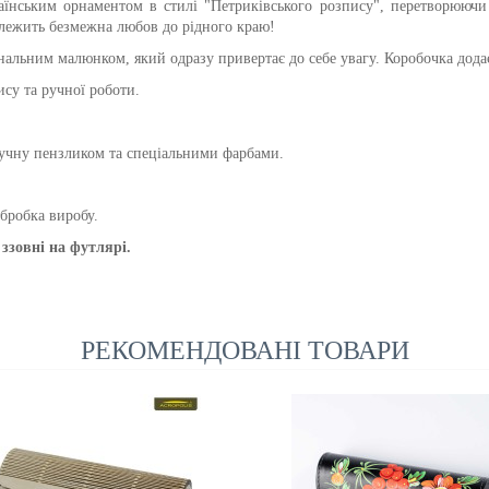
їнським орнаментом в стилі "Петриківського розпису", перетворюючи
в лежить безмежна любов до рідного краю!
нальним малюнком, який одразу привертає до себе увагу. Коробочка дода
су та ручної роботи.
учну пензликом та спеціальними фарбами.
обробка виробу.
ззовні на футлярі.
РЕКОМЕНДОВАНІ ТОВАРИ