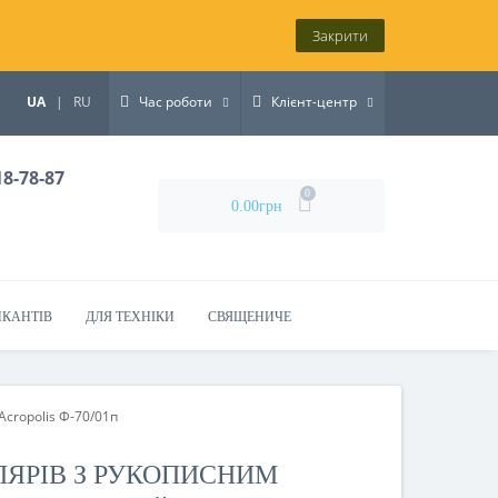
Закрити
UA
|
RU
Час роботи
Клієнт-центр
18-78-87
0
0.00грн
ИКАНТІВ
ДЛЯ ТЕХНІКИ
СВЯЩЕНИЧЕ
cropolis Ф-70/01п
ЛЯРІВ З РУКОПИСНИМ