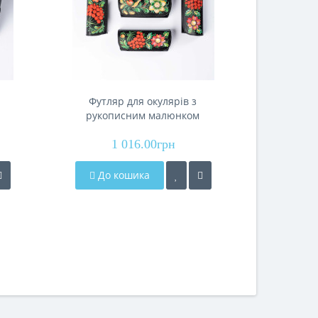
Футляр для окулярів з
Футля
рукописним малюнком
рукоп
.
"Петриківський Розпис".
"Петри
Acropolis Ф-60/82п
1 016.00грн
Acr
1
До кошика
До 