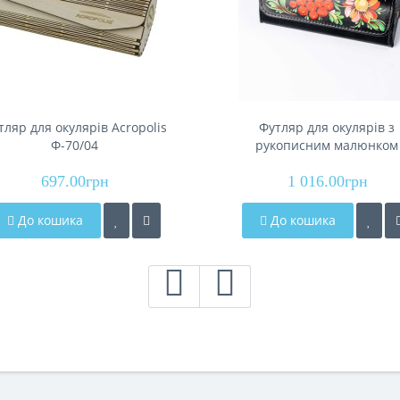
тляр для окулярів Acropolis
Футляр для окулярів з
Ф-70/04
рукописним малюнком
"Петриківський Розпис"
697.00грн
Acropolis Ф-60/80п
1 016.00грн
До кошика
До кошика