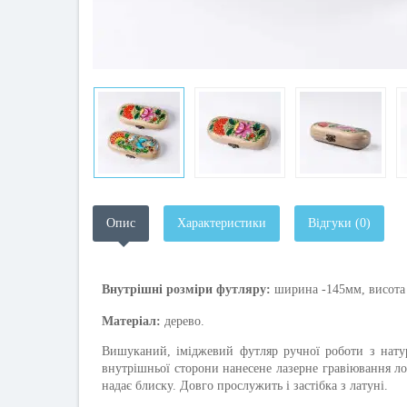
Опис
Характеристики
Відгуки (0)
Внутрішні розміри футляру:
ш
ирина -145мм, висота
Матеріал:
дерево.
Вишуканий, іміджевий футляр ручної роботи з нату
внутрішньої сторони нанесене лазерне гравіювання л
надає блиску. Довго прослужить і застібка з латуні.