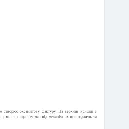
о створює оксамитову фактуру. На верхній кришці з
ою, яка захищає футляр від механічних пошкоджень та