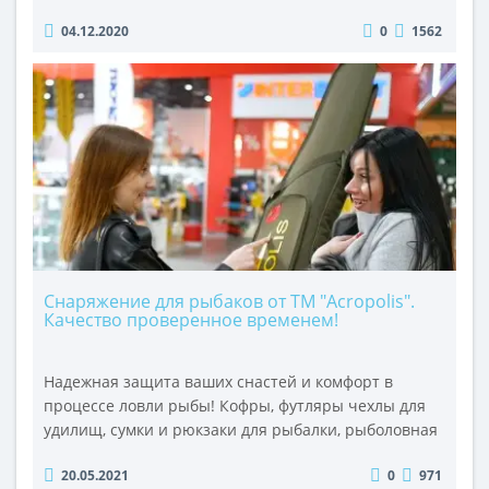
карповых или фидерных удилищ, оснащенных
04.12.2020
0
1562
рыболовными катушками 5000-6000.Акрополис
КВ-24 это мягкий, но надежный чехол для удилищ,
которые в сложенном виде имеют длину до 130см, а
длина комеля (от края удилища к ножке крепления
катушки) не должна превышать 55 см. ..
Снаряжение для рыбаков от ТМ "Acropolis".
Качество проверенное временем!
Надежная защита ваших снастей и комфорт в
процессе ловли рыбы! Кофры, футляры чехлы для
удилищ, сумки и рюкзаки для рыбалки, рыболовная
одежда и обувь.Смотрите видеоролик по случаю 25-
20.05.2021
0
971
летия компании «Акрополис». Желаем всем