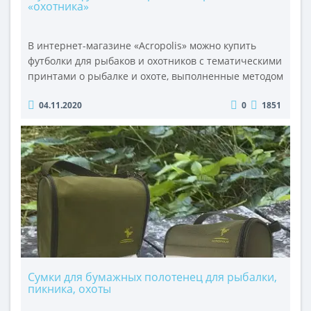
«охотника»
В интернет-магазине «Acropolis» можно купить
футболки для рыбаков и охотников с тематическими
принтами о рыбалке и охоте, выполненные методом
шелкопечати. Футболки сшиты из гипоаллергенной
04.11.2020
0
1851
натурального хлопка без синтетических
составляющих. Они мягкие, приятные на ощупь,
хорошо носятся и пропускают воздух. Летом - не
парят, а осенью сохраняют тепло.В категориях
«Худи, футболки и рубашки для рыбако..
Сумки для бумажных полотенец для рыбалки,
пикника, охоты