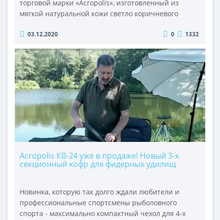
торговой марки «Acropolis», изготовленный из
мягкой натуральной кожи светло коричневого
цвета. Этот аксессуар для мужчин сочетает в себе
03.12.2020
0
1332
компактность, вместительность, стиль и
функциональность. В отличие от большинства
зажимов для купюр, АГ-1 имеет не двустороннее
открытие, а три отдельных отделения - два в
середине, где вшиты откидные держатели для ден..
Acropolis КВ-24 уже в продаже! Новый 3-х
секционный кофр для фидерных удилищ
Новинка, которую так долго ждали любители и
профессиональные спортсмены рыболовного
спорта - максимально компактный чехол для 4-х