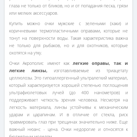
глаза не только от бликов, но и от попадания песка, грязи
или мелких аксессуаров.
Купить можно очки мужские с зелеными (хаки) и
коричневыми термопластичными оправами, которые не
тонут на поверхности воды. Такая характеристика важна
не только для рыбаков, но и для охотников, которые
охотятся на утку.
Очки Акрополис имеют как
легкие оправы, так и
легкие линзы,
изготавливаемые из триацетату
целлюлозы. Это гипоаллергенный ультралегкий материал,
который характеризуется хорошей степенью поглощения
ультрафиолетовых лучей (до 400 нанометров) и
поддерживает четкость зрения человека. Несмотря на
легкость материала, линзы устойчивы к механическим
ударам и царапинам. И в отличие от стекла, риск
травмировать глаз при трещинах значительно ниже. Еще
важный нюанс - цена. Очки недорогие и относятся к
бюджетным моделям.