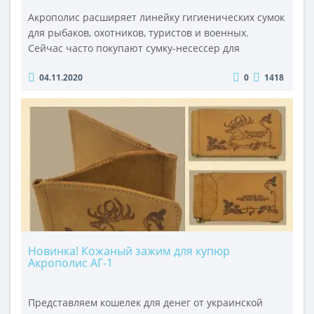
Акрополис расширяет линейку гигиенических сумок
для рыбаков, охотников, туристов и военных.
Сейчас часто покупают сумку-несессер для
хранения предметов личной гигиены СГ-2 и
04.11.2020
0
1418
сумочку для туалетной бумаги СГ-1, которая
особенно популярна у рыболовов, которые ловят
рыбу в любую погоду.Представляем другие
оригинальные разработки Acropolis - сумки для
хранения рулонов одноразовых бумажных
полотенец. Ку..
Новинка! Кожаный зажим для купюр
Акрополис АГ-1
Представляем кошелек для денег от украинской