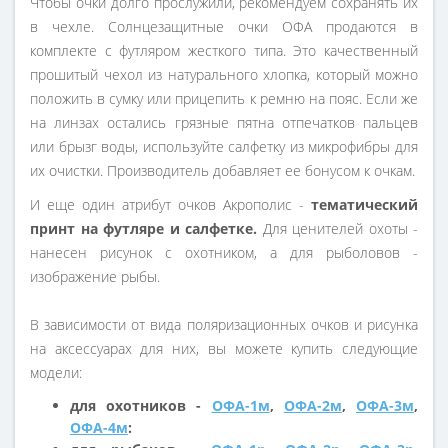
Чтобы очки долго прослужили, рекомендуем сохранять их
в чехле. Солнцезащитные очки ОФА продаются в
комплекте с футляром жесткого типа. Это качественный
прошитый чехол из натурального хлопка, который можно
положить в сумку или прицепить к ремню на пояс. Если же
на линзах остались грязные пятна отпечатков пальцев
или брызг воды, используйте салфетку из микрофибры для
их очистки. Производитель добавляет ее бонусом к очкам.
И еще один атрибут очков Акрополис -
тематический
принт на футляре и салфетке.
Для ценителей охоты -
нанесен рисунок с охотником, а для рыболовов -
изображение рыбы.
В зависимости от вида поляризационных очков и рисунка
на аксессуарах для них, вы можете купить следующие
модели:
для охотников -
ОФА-1м
,
ОФА-2м
,
ОФА-3м
,
ОФА-4м
: