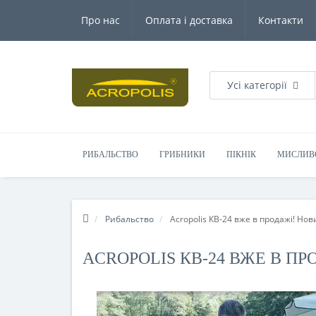
Увага: Мінімальна сума для замовлення 200.00грн.
Про нас
Оплата і доставка
Контакти
Усі категорії
РИБАЛЬСТВО
ГРИБНИКИ
ПІКНІК
МИСЛИВ
Рибальство
Acropolis КВ-24 вже в продажі! Но
ACROPOLIS КВ-24 ВЖЕ В П