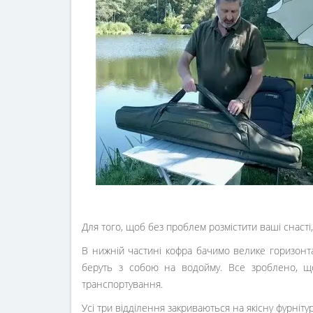
Для того, щоб без проблем розмістити ваші снасті
В нижній частині кофра бачимо велике горизонт
беруть з собою на водойму. Все зроблено, що