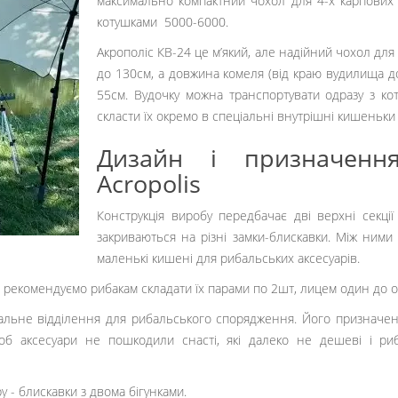
Новинка, на яку так довго чекали любителі та
максимально компактний чохол для 4-х карпових
котушками 5000-6000.
Акрополіс КВ-24 це м’який, але надійний чохол для
до 130см, а довжина комеля (від краю вудилища д
55см. Вудочку можна транспортувати одразу з ко
скласти їх окремо в спеціальні внутрішні кишеньки
Дизайн і призначення
Acropolis
Конструкція виробу передбачає дві верхні секції 
закриваються на різні замки-блискавки. Між ними
маленькі кишені для рибальських аксесуарів.
, рекомендуємо рибакам складати їх парами по 2шт, лицем один до о
альне відділення для рибальського спорядження. Його призначення
б аксесуари не пошкодили снасті, які далеко не дешеві і риб