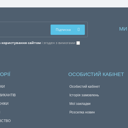
для вудилищ, сумки та рюкзаки для
риболовлі, рибальський одяг та взуття.
20.05.2021
0
970
Дивіться відеоролик з нагоди 25-річчя
компанії «Акрополіс». Бажаємо всім цікавого
перегляду та позитивних емоцій...
МИ
Підписка
 користування сайтом
і згоден з вимогами
ОРІЇ
ОСОБИСТИЙ КАБІНЕТ
КИ
Особистий кабінет