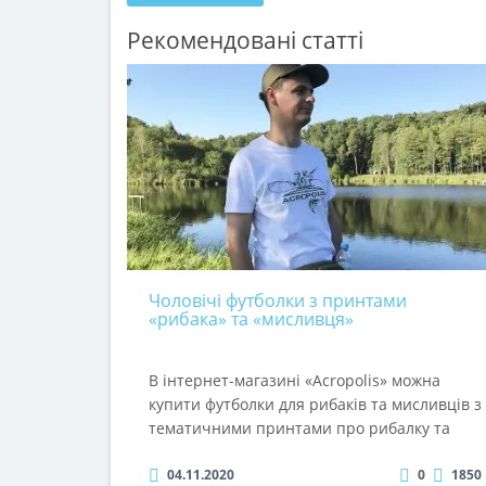
Рейтинг
Я прочитав
Правила користування сайтом
і згоден 
Продовжити
Рекомендовані статті
Чоловічі футболки з принтами
«рибака» та «мисливця»
В інтернет-магазині «Acropolis» можна