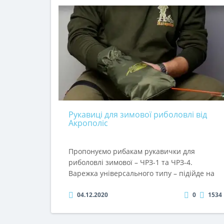
купити футболки для рибаків та мисливців з
тематичними принтами про рибалку та
полювання, виконані методом шовкодруку.
04.11.2020
0
1850
Футболки чоловічі пошиті з гіпоалергенної
натуральної бавовни без синтетичних
складових. Вони м’які, приємні на дотик,
добре носяться та пропускають повітря.
Влітку – не парять, а восени зберігають
тепло.В категоріях «Худі, футболки та
сорочки..
Рукавиці для зимової риболовлі від
Акрополіс
Пропонуємо рибакам рукавички для
риболовлі зимової – ЧРЗ-1 та ЧРЗ-4.