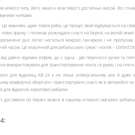
у - блискавки з двома бігунками.
 м’якого типу, його захисні властивості достатньо високі. Всі стін
ваними нитками.
Це важливо, адже ловля риби, це процес який відбувається на свіжо
е ловлі зранку. І починає розкладати снасті на березі, на вогкій зем
рорезинене дно легко чиститься мокрою ганчіркою і не пропускає 
ений часом. Це класичний для рибальських сумок і чохлів – Oxford D
 від давно відомих кофрів, де є одна - дві переносні ручки та пле
на використовувати для транспортування чохла і в руках, і на плечі.
чохол для вудилищ КВ-24 є не лише універсальним, але й дуже з
ьому комфортно зберігати і транспортувати снасті як в автомобілі чи п
 для фідерної, коропової рибалки.
 з доставкою по Україні можна в нашому інтернет-магазині рибаль