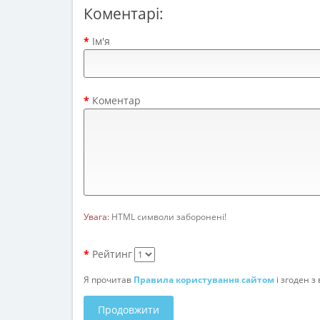
04.12.2020 17:55:22
0
1559
Коментарі:
Немає коментарів.
Ім'я
Коментар
Увага:
HTML символи заборонені!