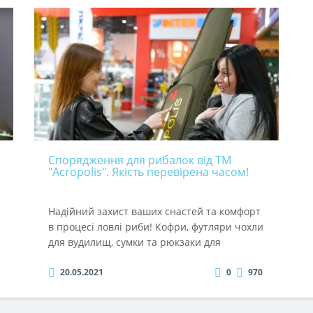
сумок для рибаків, мисливців, туристів та
військових. Зараз часто купують сумку-
несесер для зберігання предметів особистої
04.11.2020
0
1416
гігієни СГ-2 та сумочку для туалетного
паперу СГ-1, яка особливо популярна в
риболовів, які ловлять рибу за будь-якої
погоди. Презентуємо інші оригінальні
розробки Acropolis - сумки для зберігання
рулонів одноразових паперових рушників.
К..
Спорядження для рибалок від ТМ
"Acropolis". Якість перевірена часом!
Надійний захист ваших снастей та комфорт
в процесі ловлі риби! Кофри, футляри чохли