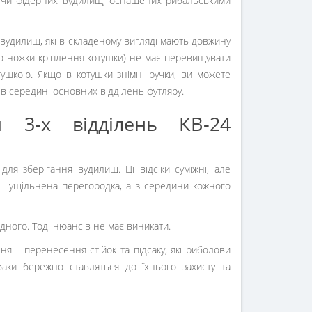
 професійні спортсмени риболовного спорту –
 чи фідерних вудилищ, оснащених рибальськими
 вудилищ, які в складеному вигляді мають довжину
о ножки кріплення котушки) не має перевищувати
тушкою. Якщо в котушки знімні ручки, ви можете
 в середині основних відділень футляру.
 3-х відділень КВ-24
для зберігання вудилищ. Ці відсіки суміжні, але
 – ущільнена перегородка, а з середини кожного
дного. Тоді нюансів не має виникати.
 – перенесення стійок та підсаку, які риболови
аки бережно ставляться до їхнього захисту та