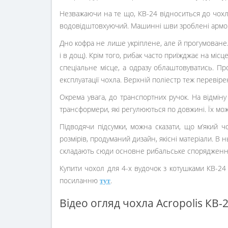
транспортування.
Усі три відділення закриваються на якісну фурнітур
Незважаючи на те що, КВ-24 відноситься до чохлів
водовідштовхуючий. Машинні шви зроблені армо
Дно кофра не лише укріплене, але й прогумоване. 
і в дощ). Крім того, рибак часто приїжджає на місц
спеціальне місце, а одразу облаштовуватись. П
експлуатації чохла. Верхній поліестр теж перевір
Окрема увага, до транспортних ручок. На відміну
трансформери, які регулюються по довжині. Їх мож
Підводячи підсумки, можна сказати, що м’який 
розмірів, продуманий дизайн, якісні матеріали. В н
складають сюди основне рибальське спорядження
Купити чохол для 4-х вудочок з котушками КВ-24
посиланню
.
тут