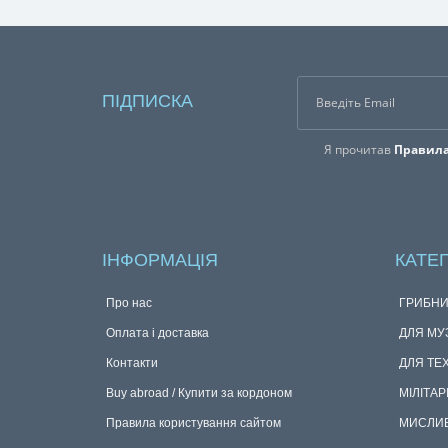
Варежка універсального типу – підійде на
праву і на ліву руку. Без сумнівів можна
04.12.2020
0
1534
купити рибацьку рукавицю, як для правші,
так і для шульги.Продуманий дизайн та
конструкція виробу дозволяє захистити руку
в морозний зимовий день, коли на вулиці
мінусова температура. Залежно від
особливостей клімату в регіоні, де прожива..
ПІДПИСКА
Я прочитав
Правила
ІНФОРМАЦІЯ
КАТЕГ
Про нас
ГРИБНИ