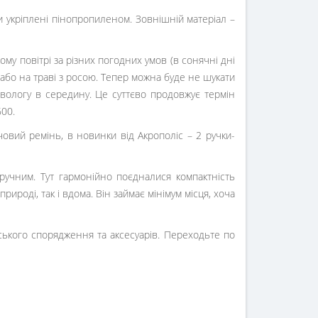
ки укріплені пінопропиленом. Зовнішній матеріал –
му повітрі за різних погодних умов (в сонячні дні
лі або на траві з росою. Тепер можна буде не шукати
вологу в середину. Це суттєво продовжує термін
600.
човий ремінь, в новинки від Акрополіс – 2 ручки-
ручним. Тут гармонійно поєдналися компактність
рироді, так і вдома. Він займає мінімум місця, хоча
ського спорядження та аксесуарів. Переходьте по