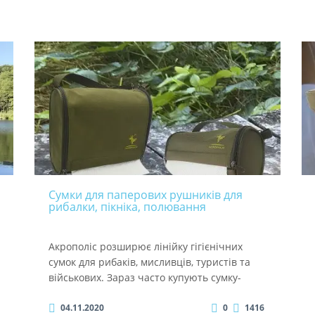
з вимогами
Сумки для паперових рушників для
рибалки, пікніка, полювання
Акрополіс розширює лінійку гігієнічних