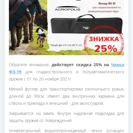
Обратите внимание,
действует скидка 25% на
Чехол
ФЗ-19
для гладкоствольного и полуавтоматического
оружия с 01 по 20 ноября 2021г.
Мягкий футляр для транспортировки охотничьего ружья,
длиной до 90см. Имеет два внутренних кармана для
ствола и приклада и внешний - для аксессуаров.
Закрывается на замок. Внутри надежная подкладка для
защиты оружия от повреждений.
Универсальный водонепроницаемый чехол оснащен